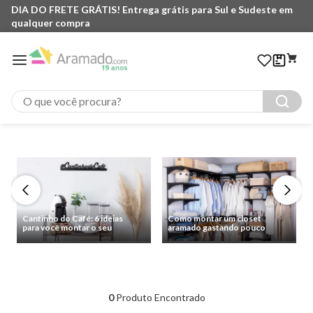
DIA DO FRETE GRÁTIS! Entrega grátis para Sul e Sudeste em
qualquer compra
O que você procura?
Cantinho do Café: 6 ideias
Como montar um closet
para você montar o seu
aramado gastando pouco
0
Produto Encontrado