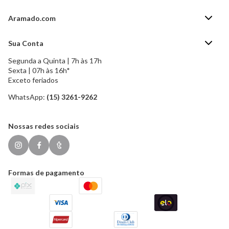
Aramado.com
Blog Aramado.com
Sua Conta
Central de ajuda
Segunda a Quinta | 7h às 17h
Minha Conta
Política de Privacidade
Sexta | 07h às 16h*
Meus pedidos
Exceto feriados
Política de Troca e Devolução
Formas de pagamento
Política de Frete Grátis
WhatsApp:
(15) 3261-9262
Esqueci a senha
Nossas redes sociais
Formas de pagamento