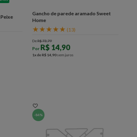
Gancho de parede aramado Sweet
 Peixe
Home
★
★
★
★
★
(
13
)
De
R$
73
,
79
R$
14
,
90
Por
1
x de
R$
14
,
90
sem juros
-
84%