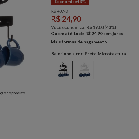
Economize
43%
R$
43
,
90
R$
24
,
90
Você economiza:
R$
19
,
00
(
43%
)
Ou em até
1
x de
R$
24
,
90
sem juros
Mais formas de pagamento
Preto Microtextura
ção do produto.