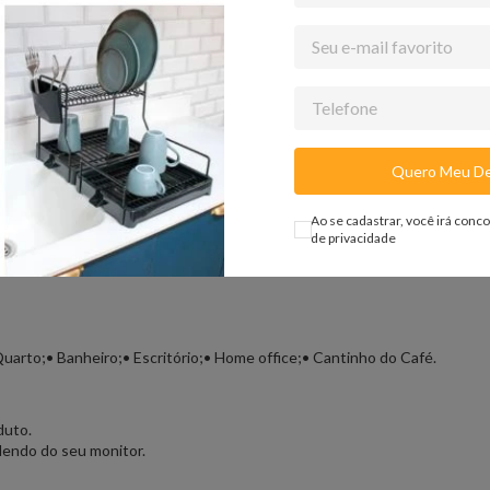
Quero Meu De
Ao se cadastrar, você irá conc
de privacidade
 Quarto;• Banheiro;• Escritório;• Home office;• Cantinho do Café.
duto.
dendo do seu monitor.