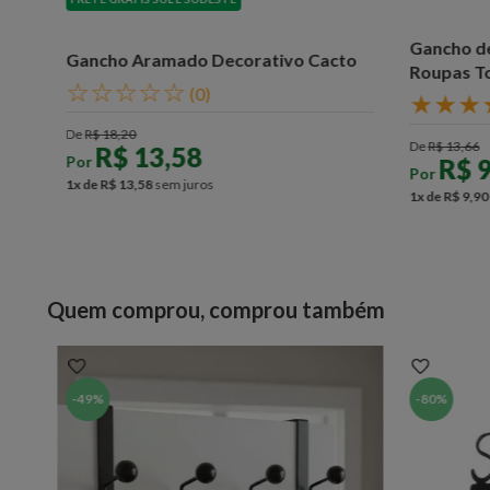
Gancho de
Gancho Aramado Decorativo Cacto
Roupas T
☆
☆
☆
☆
☆
(
0
)
★
★
★
De
R$
18
,
20
De
R$
13
,
66
R$
13
,
58
Por
R$
Por
1
x de
R$
13
,
58
sem juros
1
x de
R$
9
,
90
Quem comprou, comprou também
-
49%
-
80%