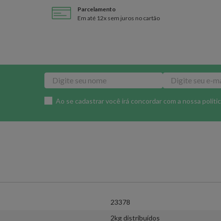
Parcelamento
Em até 12x sem juros no cartão
Ao se cadastrar você irá concordar com a nossa
políti
23378
2kg distribuídos