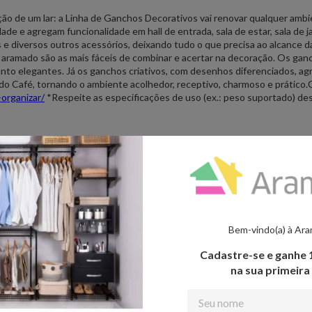
ão de um lar: a Linha de Ganchos Decorativos vai renovar qualquer amb
e e agregam funcionalidade em hall de entrada, sala de estar, sala de jan
as e diversos outros acessórios, deixando tudo o que precisa ao alcance d
ramado são as mais fáceis de combinar e acertar na decoração. Os gan
anto elegantes. Já os ganchos criativos, com desenhos diferenciados, a
 Café, tornando o ambiente acolhedor, receptivo, charmoso e prático.Co
organizar/
*Respeite as especificações de uso (ex.: peso suportado) des
idade;• Versátil para qualquer ambiente.
Bem-vindo(a) à Ar
Cadastre-se e ganhe
na sua primeir