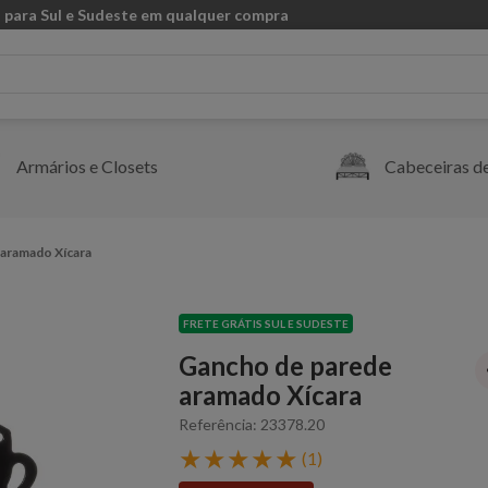
 para Sul e Sudeste em qualquer compra
Armários e Closets
Cabeceiras d
aramado Xícara
FRETE GRÁTIS SUL E SUDESTE
Gancho de parede
aramado Xícara
Referência
:
23378.20
★
★
★
★
★
(
1
)