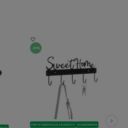
-
80%
FRETE GRÁTIS SUL E SUDESTE
ACHADINHOS
NHOS