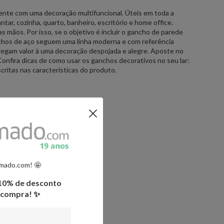
iente com uma decoração multifuncional. Úteis em toda a
tar, cozinha, quarto, banheiro, escritório e home office.
as mãos. Por isso, se o objetivo é incluir o gancho de parede
chos de aço seguem uma linha moderna e com referência
gregam valor à uma decoração despojada e alegre. Aposte no
nfira dicas de como usar os ganchos decorativos no seu lar:
critas nas características do produto.
amado.com! 🤩
 10% de desconto
a compra! ✨