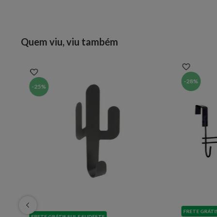
Quem viu, viu também
-
28%
-
25%
FRETE GRÁTI
FRETE GRÁTIS SUL E SUDESTE