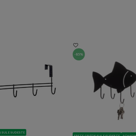
-
85%
S SUL E SUDESTE
FRETE GRÁTIS SUL E SUDESTE
ACHADI