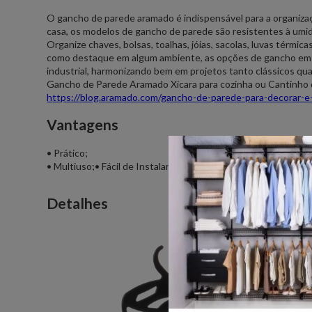
O gancho de parede aramado é indispensável para a organizaç
casa, os modelos de gancho de parede são resistentes à umidad
Organize chaves, bolsas, toalhas, jóias, sacolas, luvas térmic
como destaque em algum ambiente, as opções de gancho em a
industrial, harmonizando bem em projetos tanto clássicos qu
Gancho de Parede Aramado Xícara para cozinha ou Cantinho do
https://blog.aramado.com/gancho-de-parede-para-decorar-e-
Vantagens
• Prático;
• Multiuso;• Fácil de Instalar;• Decorativo; •Resistente à um
Detalhes