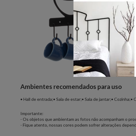
Ambientes recomendados para uso
• Hall de entrada;• Sala de estar;• Sala de jantar;• Cozinha;•
Importante:
- Os objetos que ambientam as fotos não acompanham o pro
- Fique atento, nossas cores podem sofrer alterações depen