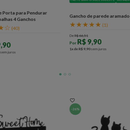
 Porta para Pendurar
Gancho de parede aramado
oalhas 4 Ganchos
★
★
★
★
★
(
1
)
★
☆
(
40
)
De
R$
66
,
51
R$
9
,
90
Por
9
,
90
1
x de
R$
9
,
90
sem juros
sem juros
-
26%