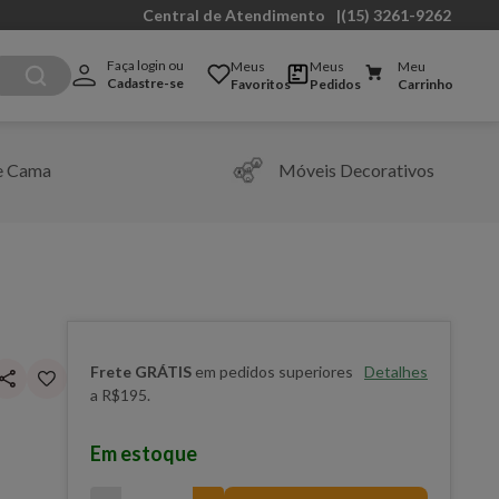
Central de Atendimento
|
(15) 3261-9262
Faça login ou 
Meus
Meus
Meu
Cadastre-se
Favoritos
Pedidos
Carrinho
e Cama
Móveis Decorativos
Frete GRÁTIS
em pedidos superiores
Detalhes
a R$195.
Em estoque