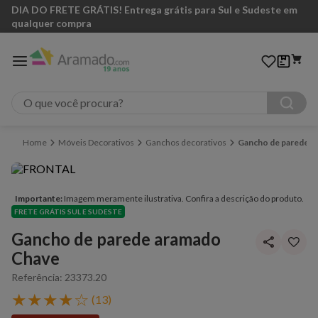
DIA DO FRETE GRÁTIS! Entrega grátis para Sul e Sudeste em
qualquer compra
O que você procura?
Móveis Decorativos
Ganchos decorativos
Gancho de parede a
Importante:
Imagem meramente ilustrativa. Confira a descrição do produto.
FRETE GRÁTIS SUL E SUDESTE
Gancho de parede aramado
Chave
Referência
:
23373.20
★
★
★
★
☆
(
13
)