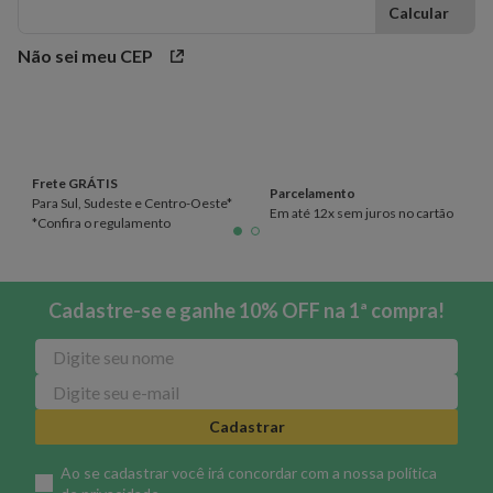
Não sei meu CEP
Frete GRÁTIS
Parcelamento
Para Sul, Sudeste e Centro-Oeste*
Em até 12x sem juros no cartão
*Confira o regulamento
Cadastre-se e ganhe 10% OFF na 1ª compra!
Cadastrar
Ao se cadastrar você irá concordar com a nossa
política