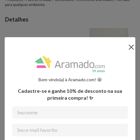
para qualquer ambiente.
Detalhes
Ambientes recomendados para uso
Bem-vindo(a) à Aramado.com! 🤩
Cadastre-se e ganhe 10% de desconto na sua
• Hall de entrada;• Sala de estar;• Sala de jantar;• Cozinha;• Quarto;•
Banheiro;• Escritório;• Home office.
primeira compra! ✨
Importante:
- Os objetos que ambientam as fotos não acompanham o produto.
- Fique atento, nossas cores podem sofrer alterações dependendo do seu
monitor.
Confira outro
produto semelhante