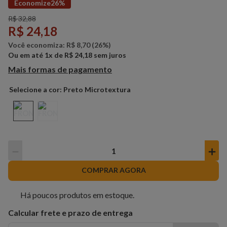
Economize
26%
R$
32
,
88
R$
24
,
18
Você economiza:
R$
8
,
70
(
26%
)
Ou em até
1
x de
R$
24
,
18
sem juros
Mais formas de pagamento
Preto Microtextura
－
＋
COMPRAR AGORA
Há poucos produtos em estoque.
Calcular frete e prazo de entrega