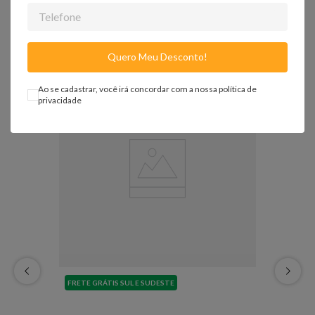
Quem viu, viu também
Quero Meu Desconto!
Ao se cadastrar, você irá concordar com a nossa
política de
privacidade
-
43%
FRETE GRÁTIS SUL E SUDESTE