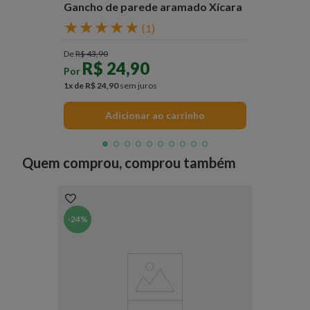
Gancho de parede aramado Xícara
★
★
★
★
★
(
1
)
De
R$
43
,
90
R$
24
,
90
Por
1
x de
R$
24
,
90
sem juros
Adicionar ao carrinho
Quem comprou, comprou também
-
24%