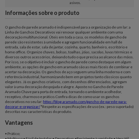
asivos.
Informações sobre o produto
O gancho de parede aramado é indispensável para a organização de um lar: a
Linha de Ganchos Decorativos vai renovar qualquer ambiente com uma
decoração multifuncional. Úteis em toda a casa, os modelos de gancho de
parede são resistentes à umidade e agregam funcionalidade em hall de
entrada, sala de estar, sala de jantar, cozinha, quarto, banheiro, escritório e
home office. Organize chaves, bolsas, toalhas, jóias, sacolas, luvas térmicas e
diversos outros acessórios, deixando tudo o que precisa ao alcance das mãos.
Por isso, se o objetivo é incluir o gancho de parede como destaque em algum
ambiente, as opções de gancho em aramado são as mais fáceis de combinar e
acertar na decoração. Os ganchos de aço seguem uma linha moderna e com
referência industrial, harmonizando bem em projetos tanto clássicos quanto
elegantes. Já os ganchos criativos, com desenhos diferenciados, agregam
valor à uma decoração despojada e alegre. Aposte no Gancho de Parede
Aramado Chave para porta de entrada, tornando o ambiente acolhedor,
receptivo, charmoso e prático.Confira dicas de como usar os ganchos
decorativos no seu lar:
https://blog.aramado.com/gancho-de-parede-para-
decorar-e-organizar/
*Respeite as especificações de uso (ex.: peso suportado)
descritas nas características do produto.
Vantagens
• Prático;
• Multiuso;• Fácil de Instalar;• Decorativo; •Resistente à umidade;• Versátil