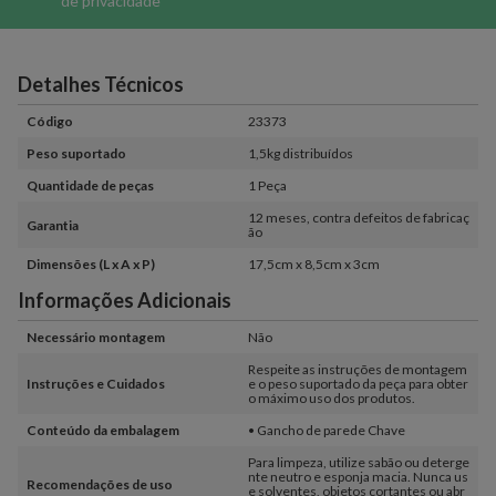
de privacidade
Detalhes Técnicos
Código
23373
Peso suportado
1,5kg distribuídos
Quantidade de peças
1 Peça
12 meses, contra defeitos de fabricaç
Garantia
ão
Dimensões (L x A x P)
17,5cm x 8,5cm x 3cm
Informações Adicionais
Necessário montagem
Não
Respeite as instruções de montagem
Instruções e Cuidados
e o peso suportado da peça para obter
o máximo uso dos produtos.
Conteúdo da embalagem
• Gancho de parede Chave
Para limpeza, utilize sabão ou deterge
nte neutro e esponja macia. Nunca us
Recomendações de uso
e solventes, objetos cortantes ou abr