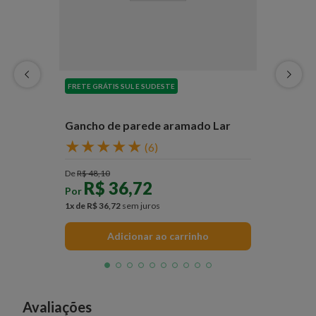
FRETE GRÁTIS SUL E SUDESTE
Gancho de parede aramado Lar
★
★
★
★
★
(
6
)
De
R$
48
,
10
R$
36
,
72
Por
1
x de
R$
36
,
72
sem juros
Adicionar ao carrinho
Avaliações