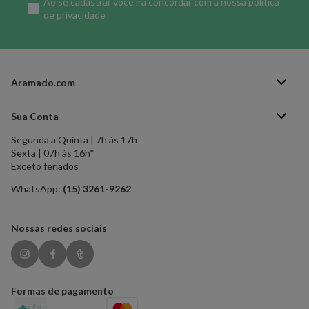
Ao se cadastrar você irá concordar com a nossa
política
de privacidade
Aramado.com
Blog Aramado.com
Sua Conta
Central de ajuda
Segunda a Quinta | 7h às 17h
Minha Conta
Política de Privacidade
Sexta | 07h às 16h*
Meus pedidos
Exceto feriados
Política de Troca e Devolução
Formas de pagamento
Política de Frete Grátis
WhatsApp:
(15) 3261-9262
Esqueci a senha
Nossas redes sociais
Formas de pagamento