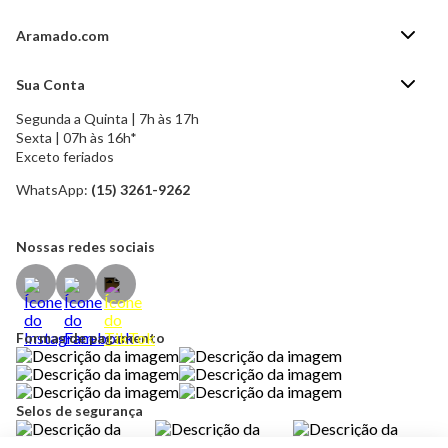
Aramado.com
Blog Aramado.com
Sua Conta
Central de ajuda
Segunda a Quinta | 7h às 17h
Minha Conta
Política de Privacidade
Sexta | 07h às 16h*
Meus pedidos
Exceto feriados
Política de Troca e Devolução
Formas de pagamento
Política de Frete Grátis
WhatsApp:
(15) 3261-9262
Esqueci a senha
Nossas redes sociais
Formas de pagamento
Selos de segurança