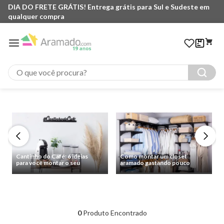
DIA DO FRETE GRÁTIS! Entrega grátis para Sul e Sudeste em
qualquer compra
O que você procura?
Cantinho do Café: 6 ideias
Como montar um closet
para você montar o seu
aramado gastando pouco
0
Produto Encontrado