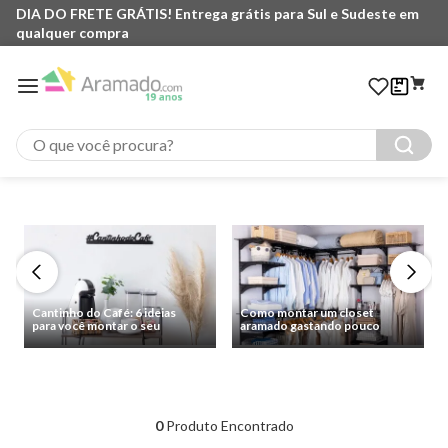
DIA DO FRETE GRÁTIS! Entrega grátis para Sul e Sudeste em
qualquer compra
O que você procura?
Cantinho do Café: 6 ideias
Como montar um closet
para você montar o seu
aramado gastando pouco
0
Produto Encontrado