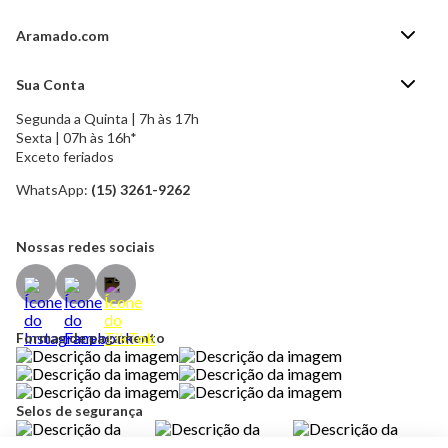
Aramado.com
Blog Aramado.com
Sua Conta
Central de ajuda
Segunda a Quinta | 7h às 17h
Minha Conta
Política de Privacidade
Sexta | 07h às 16h*
Meus pedidos
Exceto feriados
Política de Troca e Devolução
Formas de pagamento
Política de Frete Grátis
WhatsApp:
(15) 3261-9262
Esqueci a senha
Nossas redes sociais
Formas de pagamento
Selos de segurança