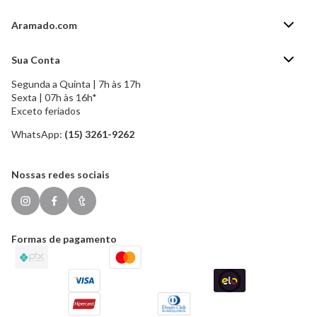
Aramado.com
Blog Aramado.com
Sua Conta
Central de ajuda
Segunda a Quinta | 7h às 17h
Minha Conta
Política de Privacidade
Sexta | 07h às 16h*
Meus pedidos
Exceto feriados
Política de Troca e Devolução
Formas de pagamento
Política de Frete Grátis
WhatsApp:
(15) 3261-9262
Esqueci a senha
Nossas redes sociais
Formas de pagamento