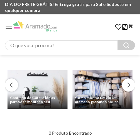
DIA DO FRETE GRÁTIS! Entrega grátis para Sul e Sudeste em
qualquer compra
O que você procura?
Cantinho do Café: 6 ideias
Como montar um closet
para você montar o seu
aramado gastando pouco
0
Produto Encontrado