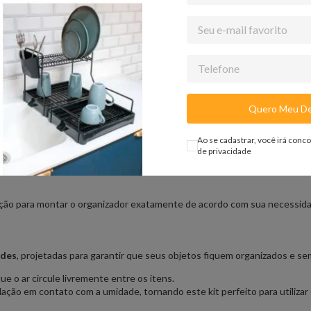
Recomendável instalação em parede 
dois pontos de fixação e 1 ponto de
como um conjunto completo e não te
los.
Quero Meu De
ara o Seu Lar ✨
Ao se cadastrar, você irá conc
de privacidade
mentos termoplastificados, a linha de
Armários & Closets Aramados
p
ição para montar o organizador exatamente de acordo com sua necessida
ndes
, projetadas para garantir que seus objetos fiquem organizados e s
e o ar circule livremente entre os itens.
dação em contato com a umidade, tornando este kit perfeito para utiliz