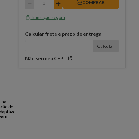
－
＋
COMPRAR
Transação segura
Calcular frete e prazo de entrega
Não sei meu CEP
s na
ação de
Adaptável
ayout