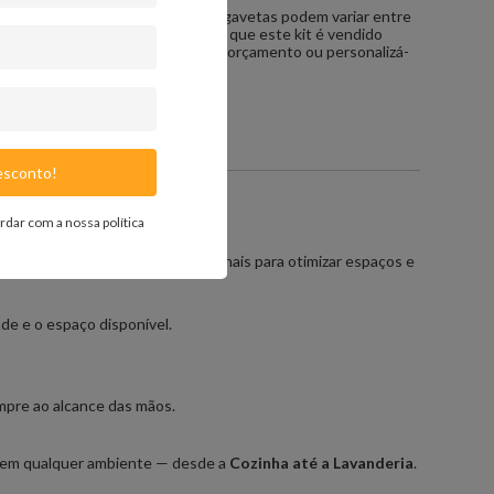
de alvenaria. Os puxadores das gavetas podem variar entre
 fixação. Gostaríamos de informar que este kit é vendido
mos a opção de criar novos kits, orçamento ou personalizá-
sconto!
ordar com a nossa
política
roporciona soluções multifuncionais para otimizar espaços e
de e o espaço disponível.
empre ao alcance das mãos.
ar em qualquer ambiente — desde a
Cozinha até a Lavanderia
.