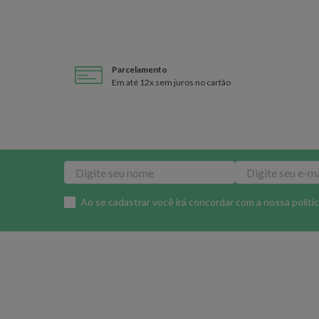
Parcelamento
Em até 12x sem juros no cartão
Ao se cadastrar você irá concordar com a nossa
políti