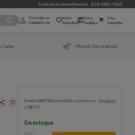
Central de Atendimento
|
(15) 3261-9262
Faça login ou 
Meus
Meus
Meu
Cadastre-se
Favoritos
Pedidos
Carrinho
e Cama
Móveis Decorativos
Frete GRÁTIS
em pedidos superiores
Detalhes
a R$195.
Em estoque