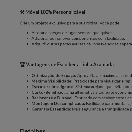
🛠️ Móvel 100% Personalizável
Crie um projeto exclusivo para a sua rotina! Você pode:
Alterar as peças de lugar sempre que quiser.
Adicionar ou remover componentes com facilidade.
Adquirir outras peças avulsas da linha (vendidas sepa
🏆 Vantagens de Escolher a Linha Aramada
Otimização de Espaço:
Aproveita ao máximo as parede
Máxima Visibilidade:
Praticidade para visualizar e rap
Estrutura Inteligente:
Sistema arejado que evita poei
Custo-Benefício:
Uma alternativa altamente econômica
Resistente e Durável:
Fabricado com acabamentos ecol
Montagem Descomplicada:
Facilidade para montar, aj
Garantia Estendida:
Mais segurança e tranquilidade p
Detalhes