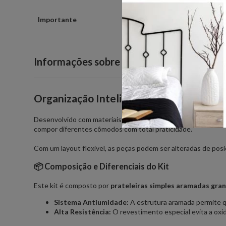
Importante
Informações sobre o produto
Organização Inteligente e Sustentável p
Desenvolvido com materiais ecologicamente corretos e acaba
compor diferentes cômodos com total praticidade.
Com um layout flexível, as peças podem ser alteradas de pos
📦 Composição e Diferenciais do Kit
Este kit é composto por
prateleiras simples aramadas gra
Sistema Antiumidade:
A estrutura aramada permite qu
Alta Resistência:
O revestimento especial evita a oxi