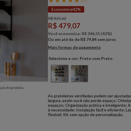
Economize
42%
R$
825
,
62
R$
479
,
07
Você economiza:
R$
346
,
55
(
42%
)
Ou em até
6
x de
R$
79
,
84
sem juros
Mais formas de pagamento
Preto com Preto
ção do produto.
As prateleiras ventiladas podem ser ajustada
largura, assim você não perde espaço; Otimiz
espaços; Organização prática e inteligente; 
à necessidade; Instalação fácil e eficiente; L
flexível; Kit sem opção de personalização.