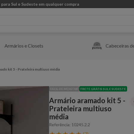
 para Sul e Sudeste em qualquer compra
Armários e Closets
Cabeceiras d
ado kit 5 - Prateleira multiuso média
FÁCIL DE MONTAR
FRETE GRÁTIS SUL E SUDESTE
Armário aramado kit 5 -
Prateleira multiuso
média
Referência
:
10245.2.2
★
★
★
★
★
(
7
)