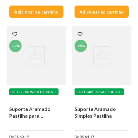
Adicionar ao carrinho
Adicionar ao carrinho
-
22%
-
25%
FRETE GRÁTIS SUL E SUDESTE
FRETE GRÁTIS SUL E SUDESTE
Suporte Aramado
Suporte Aramado
Pastilha para
Simples Pastilha
Vassouras
De
R$
60
,
19
De
R$
64
,
17