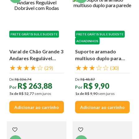
FRETE GRÁTIS SUL E SUDESTE
FRETE GRÁTIS SUL E SUDESTE
ACHADINHOS
Varal de Chão Grande 3
Suporte aramado
Andares Regulável
multiuso duplo para
Dobrável com Rodas
parede
★
★
★
★
☆
★
★
★
☆
☆
(
29
)
(
30
)
De
R$
336
,
74
De
R$
48
,
87
R$
263
,
88
R$
9
,
90
Por
Por
5
x de
R$
52
,
77
sem juros
1
x de
R$
9
,
90
sem juros
Adicionar ao carrinho
Adicionar ao carrinho