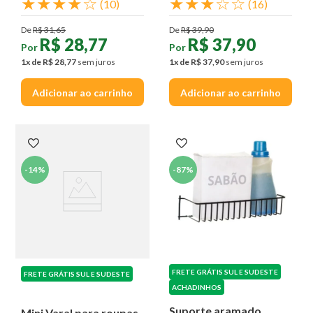
★
★
★
★
☆
★
★
★
☆
☆
(
10
)
(
16
)
De
R$
31
,
65
De
R$
39
,
90
R$
28
,
77
R$
37
,
90
Por
Por
1
x de
R$
28
,
77
sem juros
1
x de
R$
37
,
90
sem juros
Adicionar ao carrinho
Adicionar ao carrinho
-
14%
-
87%
FRETE GRÁTIS SUL E SUDESTE
FRETE GRÁTIS SUL E SUDESTE
ACHADINHOS
Suporte aramado
Mini Varal para roupas