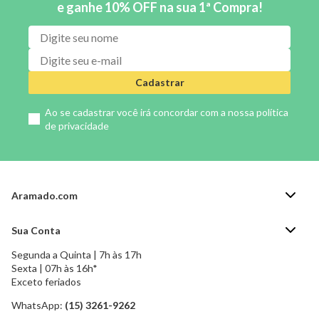
e ganhe 10% OFF na sua 1ª Compra!
Cadastrar
Ao se cadastrar você irá concordar com a nossa
política
de privacidade
Aramado.com
Blog Aramado.com
Sua Conta
Central de ajuda
Segunda a Quinta | 7h às 17h
Minha Conta
Política de Privacidade
Sexta | 07h às 16h*
Meus pedidos
Exceto feriados
Política de Troca e Devolução
Formas de pagamento
Política de Frete Grátis
WhatsApp:
(15) 3261-9262
Esqueci a senha