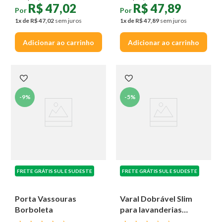
R$
47
,
02
R$
47
,
89
Por
Por
1
x de
R$
47
,
02
sem juros
1
x de
R$
47
,
89
sem juros
Adicionar ao carrinho
Adicionar ao carrinho
-
9%
-
5%
FRETE GRÁTIS SUL E SUDESTE
FRETE GRÁTIS SUL E SUDESTE
Porta Vassouras
Varal Dobrável Slim
Borboleta
para lavanderias
pequenas