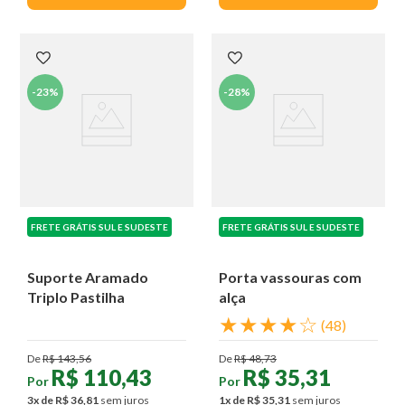
-
23%
-
28%
FRETE GRÁTIS SUL E SUDESTE
FRETE GRÁTIS SUL E SUDESTE
Suporte Aramado
Porta vassouras com
Triplo Pastilha
alça
★
★
★
★
☆
(
48
)
De
R$
143
,
56
De
R$
48
,
73
R$
110
,
43
R$
35
,
31
Por
Por
3
x de
R$
36
,
81
sem juros
1
x de
R$
35
,
31
sem juros