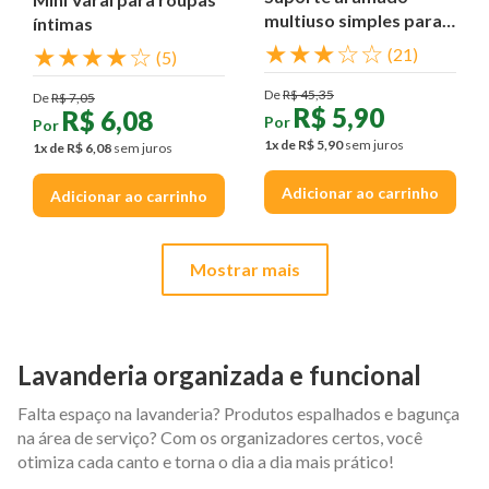
multiuso simples para
íntimas
parede
★
★
★
☆
☆
★
★
★
★
☆
(
21
)
(
5
)
De
R$
45
,
35
De
R$
7
,
05
R$
5
,
90
R$
6
,
08
Por
Por
1
x de
R$
5
,
90
sem juros
1
x de
R$
6
,
08
sem juros
Adicionar ao carrinho
Adicionar ao carrinho
Mostrar mais
Lavanderia organizada e funcional
Falta espaço na lavanderia? Produtos espalhados e bagunça
na área de serviço? Com os organizadores certos, você
otimiza cada canto e torna o dia a dia mais prático!