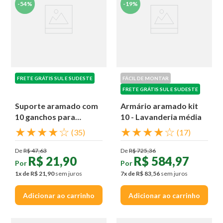
-
54%
-
19%
FRETE GRÁTIS SUL E SUDESTE
FÁCIL DE MONTAR
FRETE GRÁTIS SUL E SUDESTE
Suporte aramado com
Armário aramado kit
10 ganchos para
10 - Lavanderia média
parede
★
★
★
★
☆
★
★
★
★
☆
(
35
)
(
17
)
De
R$
47
,
63
De
R$
725
,
36
R$
21
,
90
R$
584
,
97
Por
Por
1
x de
R$
21
,
90
sem juros
7
x de
R$
83
,
56
sem juros
Adicionar ao carrinho
Adicionar ao carrinho