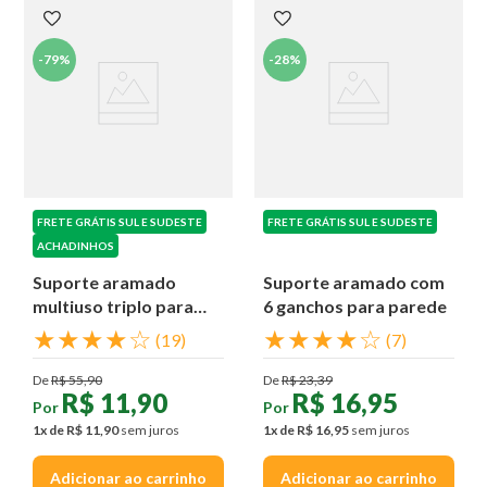
-
79%
-
28%
FRETE GRÁTIS SUL E SUDESTE
FRETE GRÁTIS SUL E SUDESTE
ACHADINHOS
Suporte aramado
Suporte aramado com
multiuso triplo para
6 ganchos para parede
parede
★
★
★
★
☆
★
★
★
★
☆
(
19
)
(
7
)
De
R$
55
,
90
De
R$
23
,
39
R$
11
,
90
R$
16
,
95
Por
Por
1
x de
R$
11
,
90
sem juros
1
x de
R$
16
,
95
sem juros
Adicionar ao carrinho
Adicionar ao carrinho