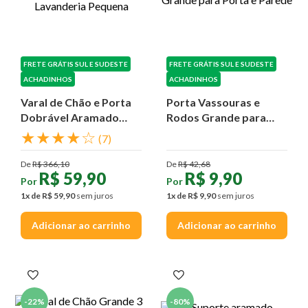
FRETE GRÁTIS SUL E SUDESTE
FRETE GRÁTIS SUL E SUDESTE
ACHADINHOS
ACHADINHOS
Varal de Chão e Porta
Porta Vassouras e
Dobrável Aramado
Rodos Grande para
para Lavanderia
Porta e Parede
★
★
★
★
☆
(
7
)
Pequena
De
R$
366
,
10
De
R$
42
,
68
R$
59
,
90
R$
9
,
90
Por
Por
1
x de
R$
59
,
90
sem juros
1
x de
R$
9
,
90
sem juros
Adicionar ao carrinho
Adicionar ao carrinho
-
22%
-
80%