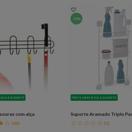
-
23%
S SUL E SUDESTE
FRETE GRÁTIS SUL E SUDESTE
souras com alça
Suporte Aramado Triplo Pas
★
☆
☆
☆
☆
☆
☆
(
48
)
(
0
)