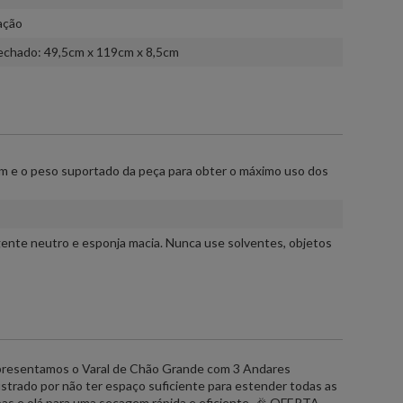
ação
echado: 49,5cm x 119cm x 8,5cm
m e o peso suportado da peça para obter o máximo uso dos
rgente neutro e esponja macia. Nunca use solventes, objetos
Apresentamos o Varal de Chão Grande com 3 Andares
strado por não ter espaço suficiente para estender todas as
as e olá para uma secagem rápida e eficiente. 🎉 OFERTA