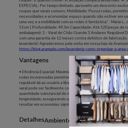
ESPECIAL: Por tempo limitado, aproveite um desconto exclu
roupas que varais comuns. Mobilidade: Possui rodas, permitin
necessidades e economizar espaço quando não estiver em us
uma vez, e a mobilidade com as rodas é fantástica." - Maria 
51cm | Profundidade: 49,5m Capacidade: Até 120 peças de ro
embalagem): 1 - Varal de Chão Grande 3 Andares Regulável D
com uma garantia de 12 meses contra defeitos de fabricação. 
lavanderia! Agradecemos pela visita em nossa loja da Aramado.
https://blog.aramado.com/lavanderia-como-organizar-a-area-
Vantagens
• Eficiência Espacial: Maximiza o espaço de secagem disponíve
rodas incorporadas permitem uma mobilidade sem esforço, pos
regulável dá ao usuário a liberdade de ajustar o varal conf
varal pode ser facilmente compactado e guardado quando nã
quantidade substancial de roupas, tornando a tarefa de secar
longevidade, assegurando que os usuários obtenham um excel
resultar em economias significativas na conta de energia, ao r
Detalhes
Ambientes recomendados para