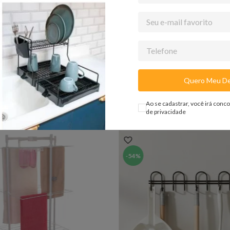
ena;• Lavanderia de casa;• Lavanderia com pouco espaço;• Lavanderia n
duto.
dendo do seu monitor.
Quero Meu De
Ao se cadastrar, você irá conc
de privacidade
-
54%