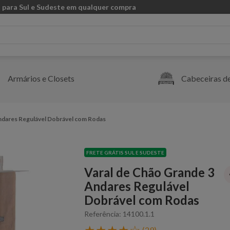
 para Sul e Sudeste em qualquer compra
Armários e Closets
Cabeceiras d
ndares Regulável Dobrável com Rodas
FRETE GRÁTIS SUL E SUDESTE
Varal de Chão Grande 3
Andares Regulável
Dobrável com Rodas
Referência
:
14100.1.1
★
★
★
★
☆
(
29
)