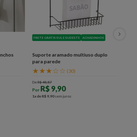
FRETE GRÁTIS SUL E SUDESTE
ACHADINHOS
anchos
Suporte aramado multiuso duplo
para parede
★
★
★
☆
☆
(
30
)
De
R$
48
,
87
R$
9
,
90
Por
1
x de
R$
9
,
90
sem juros