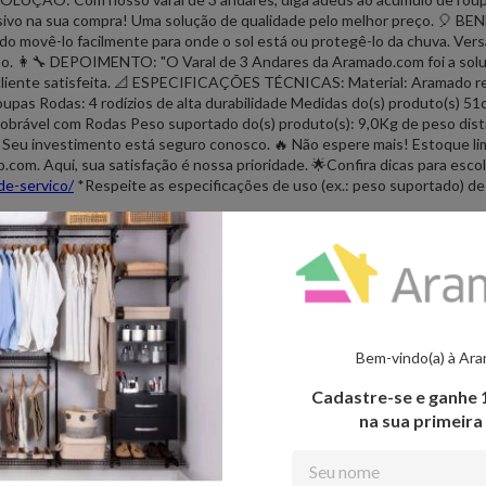
sivo na sua compra! Uma solução de qualidade pelo melhor preço. 🎈 B
do movê-lo facilmente para onde o sol está ou protegê-lo da chuva. Versa
o. 👩‍🔧 DEPOIMENTO: "O Varal de 3 Andares da Aramado.com foi a solu
L., cliente satisfeita. 📐 ESPECIFICAÇÕES TÉCNICAS: Material: Aramado r
upas Rodas: 4 rodízios de alta durabilidade Medidas do(s) produto(s) 5
obrável com Rodas Peso suportado do(s) produto(s): 9,0Kg de peso dis
Seu investimento está seguro conosco. 🔥 Não espere mais! Estoque limita
com. Aqui, sua satisfação é nossa prioridade. 🌟Confira dicas para escolh
de-servico/
*Respeite as especificações de uso (ex.: peso suportado) des
l, aproveitando o design vertical, o que é ideal para residências com es
sibilitando o deslocamento do varal de um ponto a outro sem a necessid
orme a necessidade, dependendo do tamanho e tipo de roupas; • Conveniê
o estiver em uso, poupando espaço e evitando desordem;• Capacidade A
 roupas após lavagens em massa mais rápida e eficiente;• Durabilidade: 
Bem-vindo(a) à Ar
ente retorno sobre o investimento;• Economia de Energia: Além de ser
Cadastre-se e ganhe
eduzir o uso de secadoras elétricas.
na sua primeir
 uso