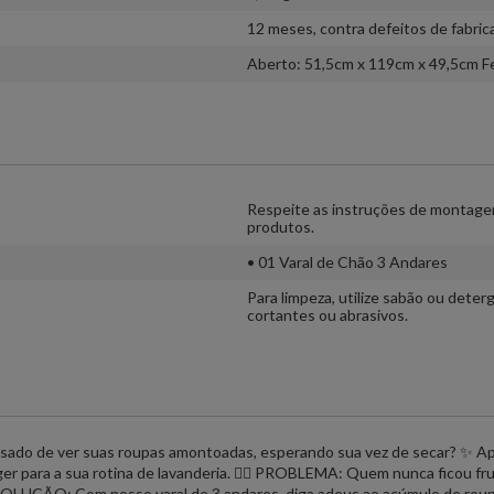
12 meses, contra defeitos de fabric
Aberto: 51,5cm x 119cm x 49,5cm F
Respeite as instruções de montage
produtos.
• 01 Varal de Chão 3 Andares
Para limpeza, utilize sabão ou dete
cortantes ou abrasivos.
ansado de ver suas roupas amontoadas, esperando sua vez de secar? ✨ 
 para a sua rotina de lavanderia. 🙍‍♀️ PROBLEMA: Quem nunca ficou fru
 SOLUÇÃO: Com nosso varal de 3 andares, diga adeus ao acúmulo de roup