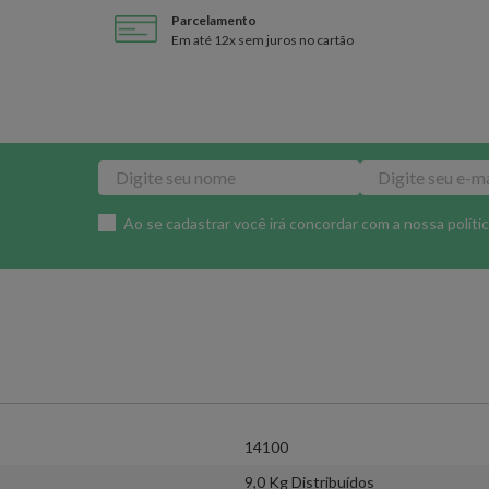
Parcelamento
Em até 12x sem juros no cartão
Ao se cadastrar você irá concordar com a nossa
políti
14100
9,0 Kg Distribuídos