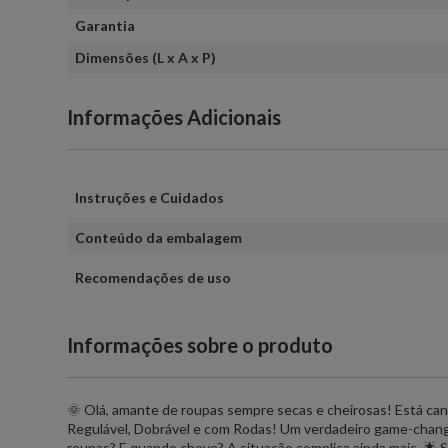
Garantia
Dimensões (L x A x P)
Informações Adicionais
Instruções e Cuidados
Conteúdo da embalagem
Recomendações de uso
Informações sobre o produto
🌞 Olá, amante de roupas sempre secas e cheirosas! Está c
Regulável, Dobrável e com Rodas! Um verdadeiro game-changer
roupas? E quando chove? A situação complica ainda mais. 🌟