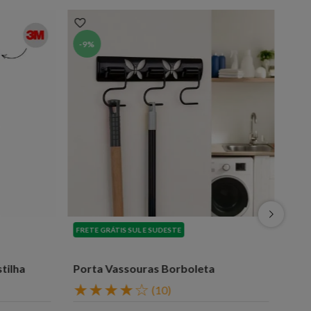
-
9%
FRETE GRÁTIS SUL E SUDESTE
tilha
Porta Vassouras Borboleta
★
★
★
★
☆
(
10
)