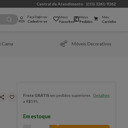
Central de Atendimento
|
(15) 3261-9262
Faça login ou 
Meus
Meus
Meu
Cadastre-se
Favoritos
Pedidos
Carrinho
e Cama
Móveis Decorativos
Frete GRÁTIS
em pedidos superiores
Detalhes
a R$195.
Em estoque