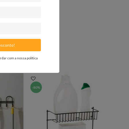
a sacada.
sconto!
ordar com a nossa
política
-
80%