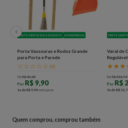
FRETE GRÁTIS SUL E SUDESTE
ACHADINHOS
FRETE GRÁTI
Porta Vassouras e Rodos Grande
Varal de 
para Porta e Parede
Reguláve
☆
☆
☆
☆
☆
★
★
★
(
0
)
De
R$
42
,
68
De
R$
336
,
74
R$
9
,
90
R$
Por
Por
1
x de
R$
9
,
90
sem juros
5
x de
R$
52
,
7
Quem comprou, comprou também