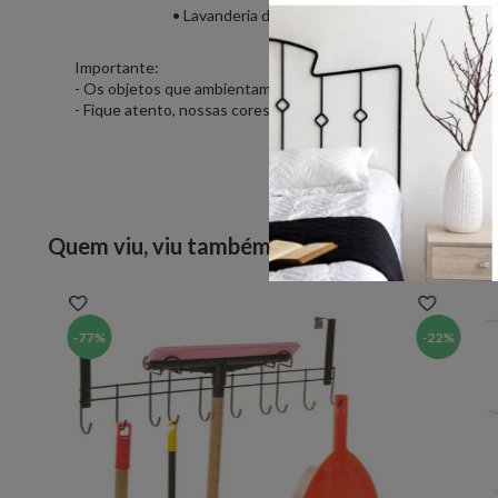
• Lavanderia de apartamento;• Lavanderia pequ
Importante:
- Os objetos que ambientam as fotos não acompanham o pro
- Fique atento, nossas cores podem sofrer alterações depen
Quem viu, viu também
-
77%
-
22%