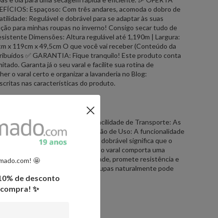
ENEFÍCIOS: Espaçoso: Com três andares, acomoda o dobro de
tilidade: Regulável e dobrável para se adaptar às suas
ção para minhas roupas no inverno! Consigo secar tudo de
esistente Dimensões: Altura regulável até 1,190m | Largura:
1cm x 119cm x 49,5cm O que você vai receber (Conteúdo da
tribuídos ✅ GARANTIA: Fique tranquilo! Este produto conta
do. Garanta já o seu varal e facilite sua rotina de
er o varal certo e organizar a lavanderia no Blog:
critas nas características do produto.
paço limitado ou apartamentos;• Facilidade de Transporte: As
ade de levantá-lo;• Personalização de Uso: A funcionalidade
ncia de Armazenamento: O design dobrável significa que o
mpliada: Com seus três andares, o varal comporta uma
Fabricado com materiais de qualidade, promete resistência e
amado.com! 🤩
 uma opção eco-friendly, secar roupas naturalmente pode
 10% de desconto
a compra! ✨