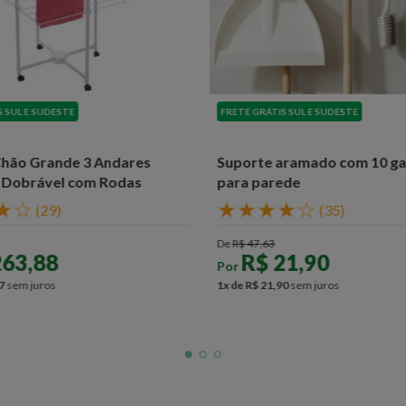
S SUL E SUDESTE
FRETE GRÁTIS SUL E SUDESTE
Chão Grande 3 Andares
Suporte aramado com 10 g
l Dobrável com Rodas
para parede
★
☆
★
★
★
★
☆
(
29
)
(
35
)
De
R$
47
,
63
263
,
88
R$
21
,
90
Por
7
sem juros
1
x de
R$
21
,
90
sem juros