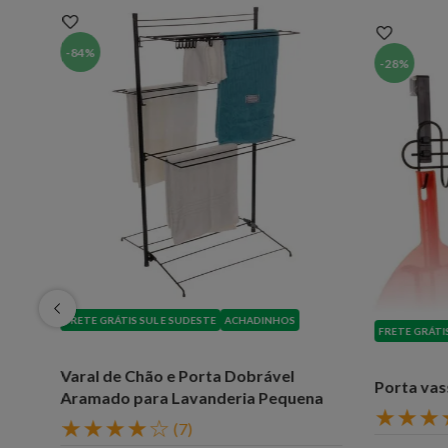
-
84%
-
28%
FRETE GRÁTIS SUL E SUDESTE
ACHADINHOS
FRETE GRÁTI
Varal de Chão e Porta Dobrável
Porta vas
Aramado para Lavanderia Pequena
★
★
★
★
★
★
★
☆
(
7
)