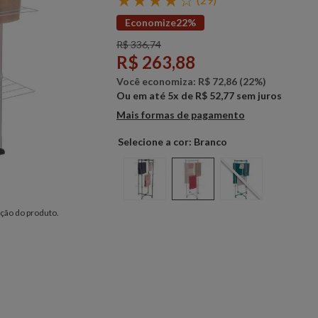
Economize
22%
R$
336
,
74
R$
263
,
88
Você economiza:
R$
72
,
86
(
22%
)
Ou em até
5
x de
R$
52
,
77
sem juros
Mais formas de pagamento
Branco
ção do produto.