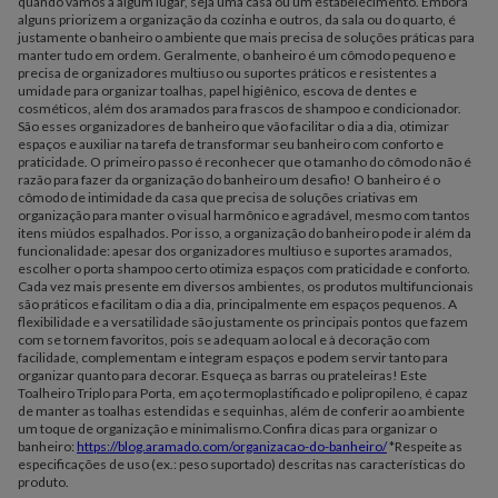
quando vamos à algum lugar, seja uma casa ou um estabelecimento. Embora
alguns priorizem a organização da cozinha e outros, da sala ou do quarto, é
justamente o banheiro o ambiente que mais precisa de soluções práticas para
manter tudo em ordem. Geralmente, o banheiro é um cômodo pequeno e
precisa de organizadores multiuso ou suportes práticos e resistentes a
umidade para organizar toalhas, papel higiênico, escova de dentes e
cosméticos, além dos aramados para frascos de shampoo e condicionador.
São esses organizadores de banheiro que vão facilitar o dia a dia, otimizar
espaços e auxiliar na tarefa de transformar seu banheiro com conforto e
praticidade. O primeiro passo é reconhecer que o tamanho do cômodo não é
razão para fazer da organização do banheiro um desafio! O banheiro é o
cômodo de intimidade da casa que precisa de soluções criativas em
organização para manter o visual harmônico e agradável, mesmo com tantos
itens miúdos espalhados. Por isso, a organização do banheiro pode ir além da
funcionalidade: apesar dos organizadores multiuso e suportes aramados,
escolher o porta shampoo certo otimiza espaços com praticidade e conforto.
Cada vez mais presente em diversos ambientes, os produtos multifuncionais
são práticos e facilitam o dia a dia, principalmente em espaços pequenos. A
flexibilidade e a versatilidade são justamente os principais pontos que fazem
com se tornem favoritos, pois se adequam ao local e à decoração com
facilidade, complementam e integram espaços e podem servir tanto para
organizar quanto para decorar. Esqueça as barras ou prateleiras! Este
Toalheiro Triplo para Porta, em aço termoplastificado e polipropileno, é capaz
de manter as toalhas estendidas e sequinhas, além de conferir ao ambiente
um toque de organização e minimalismo.Confira dicas para organizar o
banheiro:
https://blog.aramado.com/organizacao-do-banheiro/
*Respeite as
especificações de uso (ex.: peso suportado) descritas nas características do
produto.