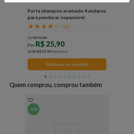
Porta shampoo aramado 4 andares
para pendurar expansível
★
★
★
★
☆
(
50
)
De
R$
92
,
88
R$
25
,
90
Por
1
x de
R$
25
,
90
sem juros
Adicionar ao carrinho
Quem comprou, comprou também
-
32%