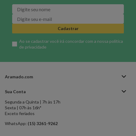
Cadastrar
Ao se cadastrar você irá concordar com a nossa
política
de privacidade
Aramado.com
Blog Aramado.com
Sua Conta
Central de ajuda
Segunda a Quinta | 7h às 17h
Minha Conta
Política de Privacidade
Sexta | 07h às 16h*
Meus pedidos
Exceto feriados
Política de Troca e Devolução
Formas de pagamento
Política de Frete Grátis
WhatsApp:
(15) 3261-9262
Esqueci a senha