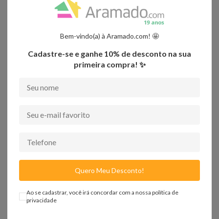
Bem-vindo(a) à Aramado.com! 🤩
Quem viu, viu também
Cadastre-se e ganhe 10% de desconto na sua
primeira compra! ✨
-
72%
Quero Meu Desconto!
Ao se cadastrar, você irá concordar com a nossa
política de
privacidade
FRETE GRÁTIS SUL E SUDESTE
ACHADINHOS