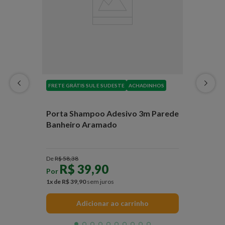
FRETE GRÁTIS SUL E SUDESTE
ACHADINHOS
Porta Shampoo Adesivo 3m Parede
Banheiro Aramado
De
R$
58
,
38
R$
39
,
90
Por
1
x de
R$
39
,
90
sem juros
Adicionar ao carrinho