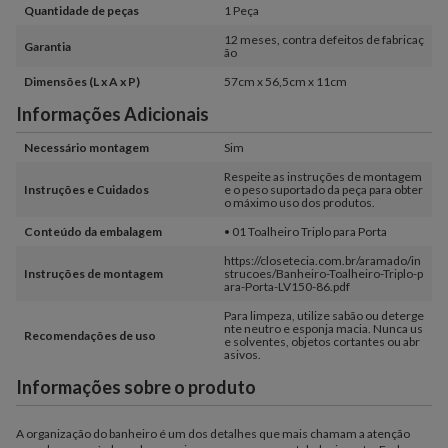
Quantidade de peças
1 Peça
12 meses, contra defeitos de fabricaç
Garantia
ão
Dimensões (L x A x P)
57cm x 56,5cm x 11cm
Informações Adicionais
Necessário montagem
Sim
Respeite as instruções de montagem
Instruções e Cuidados
e o peso suportado da peça para obter
o máximo uso dos produtos.
Conteúdo da embalagem
• 01 Toalheiro Triplo para Porta
https://closetecia.com.br/aramado/in
Instruções de montagem
strucoes/Banheiro-Toalheiro-Triplo-p
ara-Porta-LV150-86.pdf
Para limpeza, utilize sabão ou deterge
nte neutro e esponja macia. Nunca us
Recomendações de uso
e solventes, objetos cortantes ou abr
asivos.
Informações sobre o produto
A organização do banheiro é um dos detalhes que mais chamam a atenção