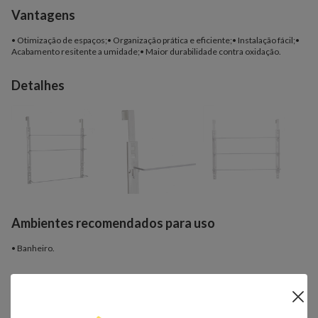
Vantagens
• Otimização de espaços;• Organização prática e eficiente;• Instalação fácil;•
Acabamento resitente a umidade;• Maior durabilidade contra oxidação.
Detalhes
Ambientes recomendados para uso
• Banheiro.
Importante:
- Os objetos que ambientam as fotos não acompanham o produto.
- Fique atento, nossas cores podem sofrer alterações dependendo do seu
monitor.