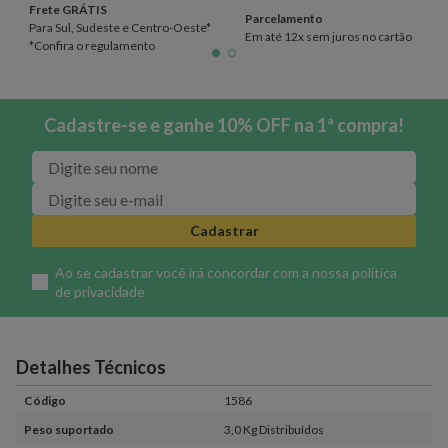
Frete GRÁTIS
Parcelamento
Para Sul, Sudeste e Centro-Oeste*
Em até 12x sem juros no cartão
*Confira o regulamento
Cadastre-se e ganhe 10% OFF na 1ª compra!
Cadastrar
Ao se cadastrar você irá concordar com a nossa
política
de privacidade
Detalhes Técnicos
Código
1586
Peso suportado
3,0 Kg Distribuídos