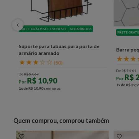
FRETE GRÁTIS SUL E SUDESTE
ACHADINHOS
FRETE GRÁTI
Suporte para tábuas para porta de
Barra peq
armário aramado
★
★
★
★
★
★
☆
☆
(
50
)
De
R$
54
,
61
De
R$
57
,
67
R$
Por
R$
10
,
90
Por
1
x de
R$
29
,
9
1
x de
R$
10
,
90
sem juros
Quem comprou, comprou também