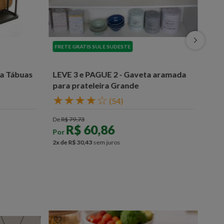
FRETE GRÁTIS SUL E SUDESTE
ra Tábuas
LEVE 3 e PAGUE 2 - Gaveta aramada
para prateleira Grande
★
★
★
★
☆
(
54
)
De
R$
79
,
73
R$
60
,
86
Por
2
x de
R$
30
,
43
sem juros