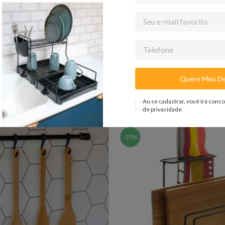
ante:
bjetos que ambientam as fotos não acompanham o produto.
 atento, nossas cores podem sofrer alterações dependendo do seu monit
Quero Meu De
Ao se cadastrar, você irá conc
de privacidade
-
25%