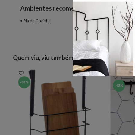
Import
Ambientes recomendados para uso
- Os o
- Fique
• Pia de Cozinha
Quem viu, viu também
-
81%
-
45%