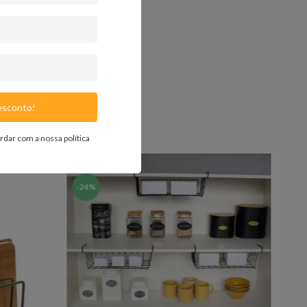
or.
sconto!
ordar com a nossa
política
-
24%