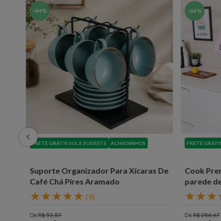
-
44%
-
64%
FRETE GRÁTIS SUL E SUDESTE
ACHADINHOS
FRETE GRÁTI
Suporte Organizador Para Xícaras De
Cook Pre
Café Chá Pires Aramado
parede de
★
★
★
★
★
★
★
★
(
9
)
De
R$
53
,
87
De
R$
286
,
67