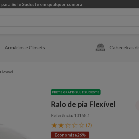
 para Sul e Sudeste em qualquer compra
Armários e Closets
Cabeceiras d
 Flexível
FRETE GRÁTIS SUL E SUDESTE
Ralo de pia Flexível
Referência
:
13158.1
★
★
☆
☆
☆
(
7
)
Economize
26%