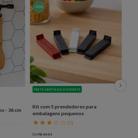
-
32%
FRETE GRÁTIS SUL E SUDESTE
Kit com 5 prendedores para
s - 36 cm
embalagens pequenos
★
★
★
☆
☆
(
7
)
De
R$
13
,
21