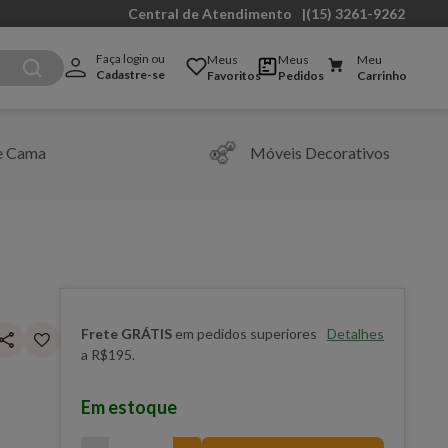
Central de Atendimento
|
(15) 3261-9262
Faça login ou 
Meus
Meus
Meu
Cadastre-se
Favoritos
Pedidos
Carrinho
e Cama
Móveis Decorativos
Frete GRÁTIS
em pedidos superiores
Detalhes
a R$195.
Em estoque