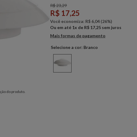
R$
23
,
29
R$
17
,
25
Você economiza:
R$
6
,
04
(
26%
)
Ou em até
1
x de
R$
17
,
25
sem juros
Mais formas de pagamento
Branco
ção do produto.