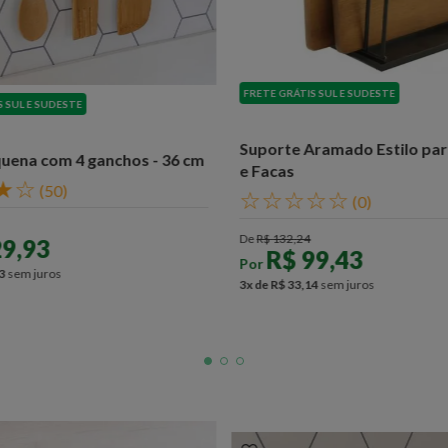
FRETE GRÁTIS SUL E SUDESTE
S SUL E SUDESTE
Suporte Aramado Estilo pa
uena com 4 ganchos - 36 cm
e Facas
★
☆
(
50
)
☆
☆
☆
☆
☆
(
0
)
De
R$
132
,
24
29
,
93
R$
99
,
43
Por
3
sem juros
3
x de
R$
33
,
14
sem juros