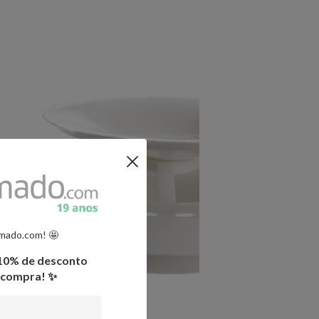
amado.com! 🤩
 10% de desconto
a compra! ✨