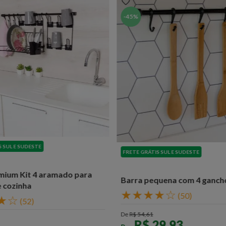
-
45%
S SUL E SUDESTE
FRETE GRÁTIS SUL E SUDESTE
mium Kit 4 aramado para
Barra pequena com 4 gancho
 cozinha
★
★
★
★
☆
(
50
)
★
☆
(
52
)
De
R$
54
,
61
R$
29
,
93