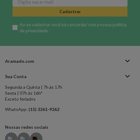
Cadastrar
Ao se cadastrar você irá concordar com a nossa
política
de privacidade
Aramado.com
Blog Aramado.com
Sua Conta
Central de ajuda
Segunda a Quinta | 7h às 17h
Minha Conta
Política de Privacidade
Sexta | 07h às 16h*
Meus pedidos
Exceto feriados
Política de Troca e Devolução
Formas de pagamento
Política de Frete Grátis
WhatsApp:
(15) 3261-9262
Esqueci a senha
Nossas redes sociais