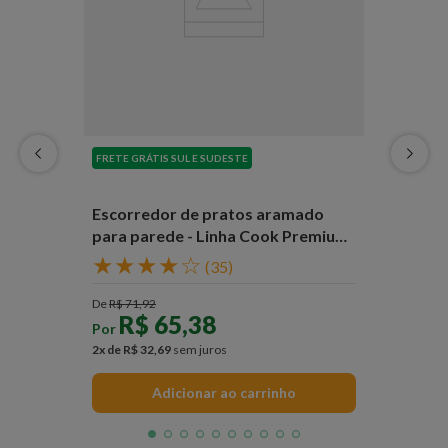
FRETE GRÁTIS SUL E SUDESTE
Escorredor de pratos aramado
para parede - Linha Cook Premium
- Não acompanha barra
★
★
★
★
☆
(
35
)
De
R$
71
,
92
R$
65
,
38
Por
2
x de
R$
32
,
69
sem juros
Adicionar ao carrinho