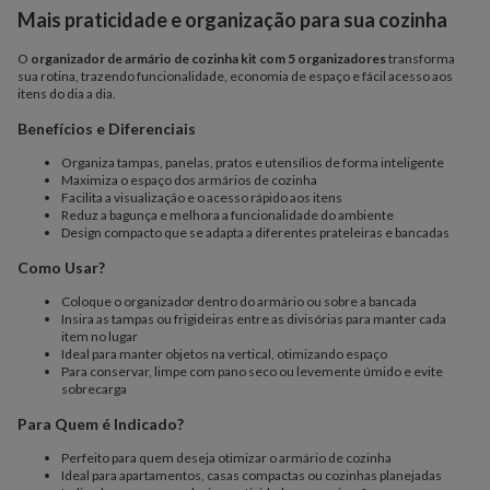
Mais praticidade e organização para sua cozinha
O
organizador de armário de cozinha kit com 5 organizadores
transforma
sua rotina, trazendo funcionalidade, economia de espaço e fácil acesso aos
itens do dia a dia.
Benefícios e Diferenciais
Organiza tampas, panelas, pratos e utensílios de forma inteligente
Maximiza o espaço dos armários de cozinha
Facilita a visualização e o acesso rápido aos itens
Reduz a bagunça e melhora a funcionalidade do ambiente
Design compacto que se adapta a diferentes prateleiras e bancadas
Como Usar?
Coloque o organizador dentro do armário ou sobre a bancada
Insira as tampas ou frigideiras entre as divisórias para manter cada
item no lugar
Ideal para manter objetos na vertical, otimizando espaço
Para conservar, limpe com pano seco ou levemente úmido e evite
sobrecarga
Para Quem é Indicado?
Perfeito para quem deseja otimizar o armário de cozinha
Ideal para apartamentos, casas compactas ou cozinhas planejadas