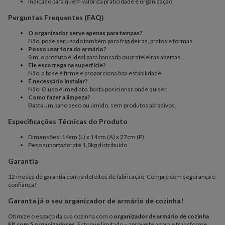
Indicado para quem valoriza praticidade e organização
Perguntas Frequentes (FAQ)
O organizador serve apenas para tampas?
Não, pode ser usado também para frigideiras, pratos e formas.
Posso usar fora do armário?
Sim, o produto é ideal para bancada ou prateleiras abertas.
Ele escorrega na superfície?
Não, a base é firme e proporciona boa estabilidade.
É necessário instalar?
Não. O uso é imediato, basta posicionar onde quiser.
Como fazer a limpeza?
Basta um pano seco ou úmido, sem produtos abrasivos.
Especificações Técnicas do Produto
Dimensões: 14cm (L) x 14cm (A) x 27cm (P)
Peso suportado: até 1,0kg distribuído
Garantia
12 meses de garantia contra defeitos de fabricação. Compre com segurança e
confiança!
Garanta já o seu organizador de armário de cozinha!
Otimize o espaço da sua cozinha com o
organizador de armário de cozinha
kit com 5 organizadores
. Estoque limitado – aproveite agora e transforme