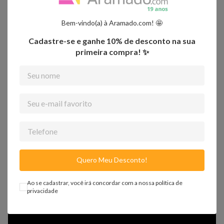
Bem-vindo(a) à Aramado.com! 🤩
Ambientes recomendados para uso
Cadastre-se e ganhe 10% de desconto na sua
Ideal para armário de cozinha
primeira compra! ✨
Compatível com qualquer tipo de prateleira
Importante:
- Os objetos que ambientam as fotos não acompanham o produto.
- Fique atento, nossas cores podem sofrer alterações dependendo do seu
monitor.
Desafio: Encontre a Tampa em 3 Segundos com
Esse Organizador Game-Changer!
Quero Meu Desconto!
Ao se cadastrar, você irá concordar com a nossa
política de
privacidade