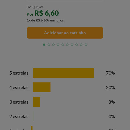
De
R$
8
,
45
R$
6
,
60
Por
1
x de
R$
6
,
60
sem juros
Adicionar ao carrinho
5 estrelas
70%
4 estrelas
20%
3 estrelas
8%
2 estrelas
0%