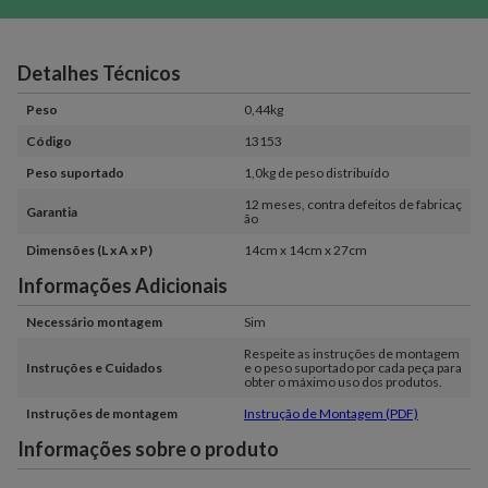
Detalhes Técnicos
Peso
0,44kg
Código
13153
Peso suportado
1,0kg de peso distribuído
12 meses, contra defeitos de fabricaç
Garantia
ão
Dimensões (L x A x P)
14cm x 14cm x 27cm
Informações Adicionais
Necessário montagem
Sim
Respeite as instruções de montagem
Instruções e Cuidados
e o peso suportado por cada peça para
obter o máximo uso dos produtos.
Instruções de montagem
Instrução de Montagem (PDF)
Informações sobre o produto