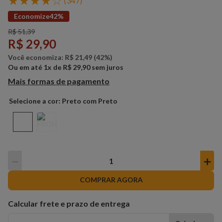
★
★
★
★
☆
(
347
)
Economize
42%
R$
51
,
39
R$
29
,
90
Você economiza:
R$
21
,
49
(
42%
)
Ou em até
1
x de
R$
29
,
90
sem juros
Mais formas de pagamento
Preto com Preto
－
＋
COMPRAR AGORA
Calcular frete e prazo de entrega