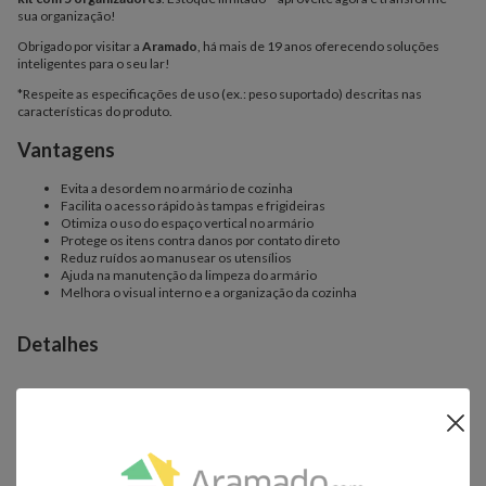
sua organização!
Obrigado por visitar a
Aramado
, há mais de 19 anos oferecendo soluções
inteligentes para o seu lar!
*Respeite as especificações de uso (ex.: peso suportado) descritas nas
características do produto.
Vantagens
Evita a desordem no armário de cozinha
Facilita o acesso rápido às tampas e frigideiras
Otimiza o uso do espaço vertical no armário
Protege os itens contra danos por contato direto
Reduz ruídos ao manusear os utensílios
Ajuda na manutenção da limpeza do armário
Melhora o visual interno e a organização da cozinha
Detalhes