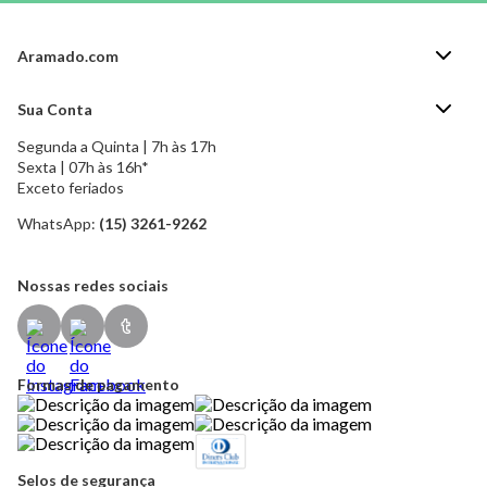
Aramado.com
Blog Aramado.com
Sua Conta
Central de ajuda
Segunda a Quinta | 7h às 17h
Minha Conta
Política de Privacidade
Sexta | 07h às 16h*
Meus pedidos
Exceto feriados
Política de Troca e Devolução
Formas de pagamento
Política de Frete Grátis
WhatsApp:
(15) 3261-9262
Esqueci a senha
Nossas redes sociais
Formas de pagamento
Selos de segurança