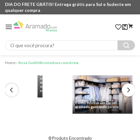
DIA DO FRETE GRÁTIS! Entrega grátis para Sul e Sudeste em
qualquer compra
O que você procura?
Cantinho
do
Café:
Rose Gold Microtextura com Areia
6
ideias
para
você
montar
o
seu
Como montar um closet
aramado gastando pouco
0
Produto Encontrado