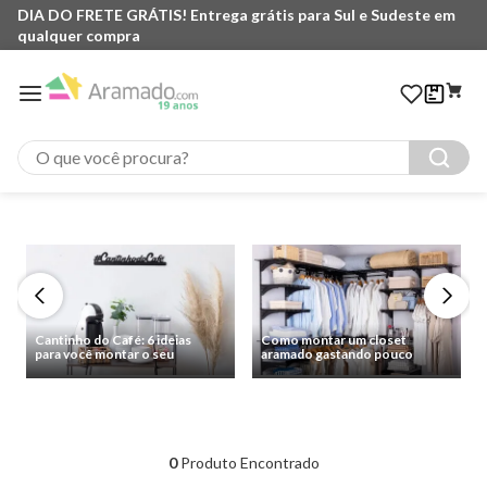
DIA DO FRETE GRÁTIS! Entrega grátis para Sul e Sudeste em
qualquer compra
O que você procura?
Cantinho do Café: 6 ideias
Como montar um closet
para você montar o seu
aramado gastando pouco
0
Produto Encontrado