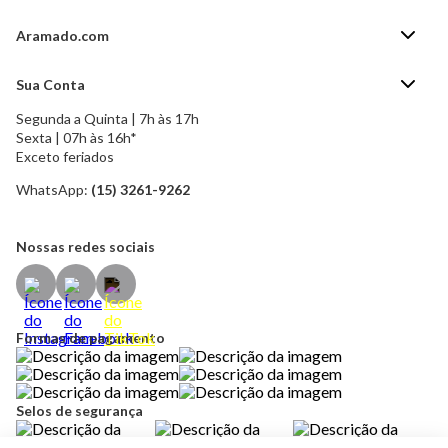
Aramado.com
Blog Aramado.com
Sua Conta
Central de ajuda
Segunda a Quinta | 7h às 17h
Minha Conta
Política de Privacidade
Sexta | 07h às 16h*
Meus pedidos
Exceto feriados
Política de Troca e Devolução
Formas de pagamento
Política de Frete Grátis
WhatsApp:
(15) 3261-9262
Esqueci a senha
Nossas redes sociais
Formas de pagamento
Selos de segurança