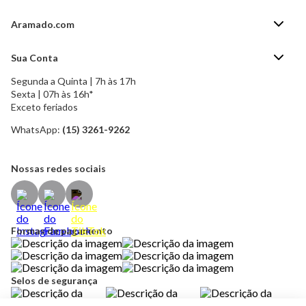
Aramado.com
Blog Aramado.com
Sua Conta
Central de ajuda
Segunda a Quinta | 7h às 17h
Minha Conta
Política de Privacidade
Sexta | 07h às 16h*
Meus pedidos
Exceto feriados
Política de Troca e Devolução
Formas de pagamento
Política de Frete Grátis
WhatsApp:
(15) 3261-9262
Esqueci a senha
Nossas redes sociais
Formas de pagamento
Selos de segurança