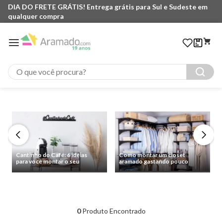
DIA DO FRETE GRÁTIS! Entrega grátis para Sul e Sudeste em
qualquer compra
O que você procura?
Cantinho do Café: 6 ideias
Como montar um closet
para você montar o seu
aramado gastando pouco
0
Produto Encontrado