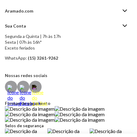
Aramado.com
Blog Aramado.com
Sua Conta
Central de ajuda
Segunda a Quinta | 7h às 17h
Minha Conta
Política de Privacidade
Sexta | 07h às 16h*
Meus pedidos
Exceto feriados
Política de Troca e Devolução
Formas de pagamento
Política de Frete Grátis
WhatsApp:
(15) 3261-9262
Esqueci a senha
Nossas redes sociais
Formas de pagamento
Selos de segurança