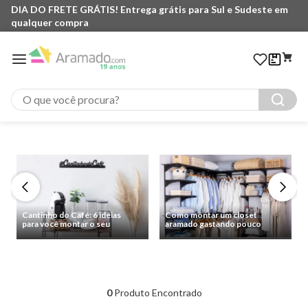
DIA DO FRETE GRÁTIS! Entrega grátis para Sul e Sudeste em
qualquer compra
O que você procura?
Cantinho do Café: 6 ideias
Como montar um closet
para você montar o seu
aramado gastando pouco
0
Produto Encontrado