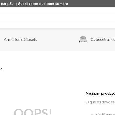
 para Sul e Sudeste em qualquer compra
Armários e Closets
Cabeceiras d
do
Nenhum produto
O que eu devo fa
OOPS!
Verifique 