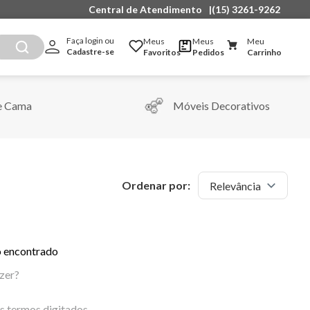
Central de Atendimento
|
(15) 3261-9262
Faça login ou 
Meus
Meus
Meu
Cadastre-se
Favoritos
Pedidos
Carrinho
e Cama
Móveis Decorativos
Ordenar por:
Relevância
 encontrado
zer?
os termos digitados.