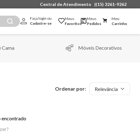
Central de Atendimento
|
(15) 3261-9262
Faça login ou 
Meus
Meus
Meu
Cadastre-se
Favoritos
Pedidos
Carrinho
e Cama
Móveis Decorativos
Ordenar por:
Relevância
 encontrado
zer?