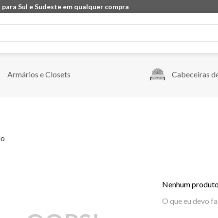
 para Sul e Sudeste em qualquer compra
Armários e Closets
Cabeceiras d
do
Nenhum produto
O que eu devo fa