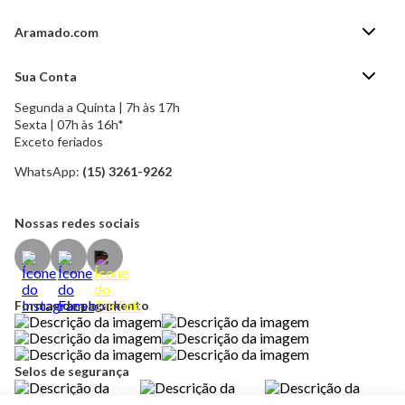
Aramado.com
Blog Aramado.com
Sua Conta
Central de ajuda
Segunda a Quinta | 7h às 17h
Minha Conta
Política de Privacidade
Sexta | 07h às 16h*
Meus pedidos
Exceto feriados
Política de Troca e Devolução
Formas de pagamento
Política de Frete Grátis
WhatsApp:
(15) 3261-9262
Esqueci a senha
Nossas redes sociais
Formas de pagamento
Selos de segurança