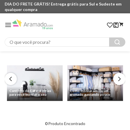
DIA DO FRETE GRÁTIS! Entrega grátis para Sul e Sudeste em
qualquer compra
O que você procura?
Cantinho do Café: 6 ideias
Como montar um closet
para você montar o seu
aramado gastando pouco
0
Produto Encontrado