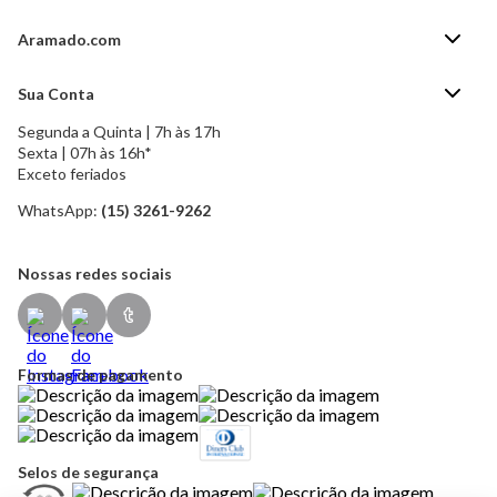
Aramado.com
Blog Aramado.com
Sua Conta
Central de ajuda
Segunda a Quinta | 7h às 17h
Minha Conta
Política de Privacidade
Sexta | 07h às 16h*
Meus pedidos
Exceto feriados
Política de Troca e Devolução
Formas de pagamento
Política de Frete Grátis
WhatsApp:
(15) 3261-9262
Esqueci a senha
Nossas redes sociais
Formas de pagamento
Selos de segurança