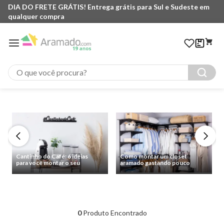
DIA DO FRETE GRÁTIS! Entrega grátis para Sul e Sudeste em
qualquer compra
O que você procura?
Cantinho do Café: 6 ideias
Como montar um closet
para você montar o seu
aramado gastando pouco
0
Produto Encontrado