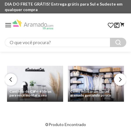
DIA DO FRETE GRÁTIS! Entrega grátis para Sul e Sudeste em
qualquer compra
O que você procura?
Cantinho do Café: 6 ideias
Como montar um closet
para você montar o seu
aramado gastando pouco
0
Produto Encontrado