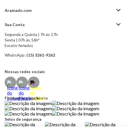
Aramado.com
Blog Aramado.com
Sua Conta
Central de ajuda
Segunda a Quinta | 7h às 17h
Minha Conta
Política de Privacidade
Sexta | 07h às 16h*
Meus pedidos
Exceto feriados
Política de Troca e Devolução
Formas de pagamento
Política de Frete Grátis
WhatsApp:
(15) 3261-9262
Esqueci a senha
Nossas redes sociais
Formas de pagamento
Selos de segurança