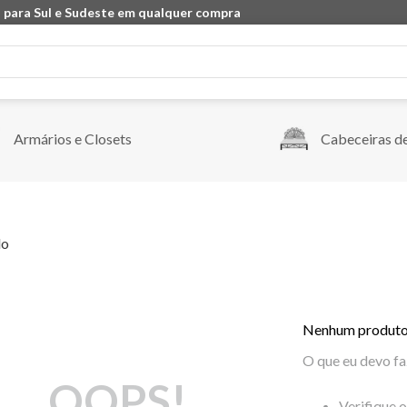
 para Sul e Sudeste em qualquer compra
Armários e Closets
Cabeceiras d
do
Nenhum produto
O que eu devo fa
OOPS!
Verifique 