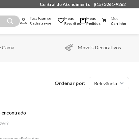
Central de Atendimento
|
(15) 3261-9262
Faça login ou 
Meus
Meus
Meu
Cadastre-se
Favoritos
Pedidos
Carrinho
e Cama
Móveis Decorativos
Ordenar por:
Relevância
 encontrado
zer?
os termos digitados.