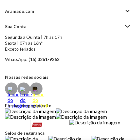
Aramado.com
Blog Aramado.com
Sua Conta
Central de ajuda
Segunda a Quinta | 7h às 17h
Minha Conta
Política de Privacidade
Sexta | 07h às 16h*
Meus pedidos
Exceto feriados
Política de Troca e Devolução
Formas de pagamento
Política de Frete Grátis
WhatsApp:
(15) 3261-9262
Esqueci a senha
Nossas redes sociais
Formas de pagamento
Selos de segurança