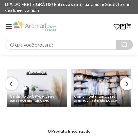
DIA DO FRETE GRÁTIS! Entrega grátis para Sul e Sudeste em
qualquer compra
O que você procura?
Cantinho do Café: 6 ideias
Como montar um closet
para você montar o seu
aramado gastando pouco
0
Produto Encontrado