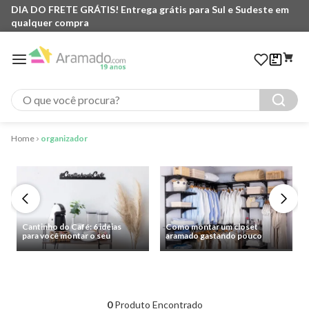
DIA DO FRETE GRÁTIS! Entrega grátis para Sul e Sudeste em
qualquer compra
O que você procura?
organizador
Cantinho do Café: 6 ideias
Como montar um closet
para você montar o seu
aramado gastando pouco
0
Produto Encontrado