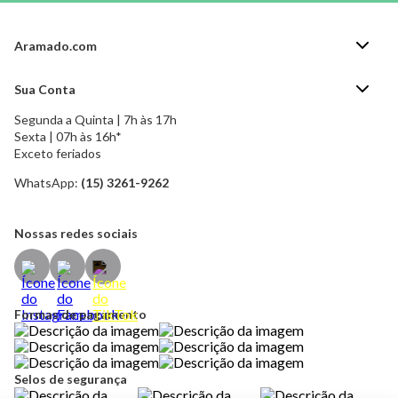
Aramado.com
Blog Aramado.com
Sua Conta
Central de ajuda
Segunda a Quinta | 7h às 17h
Minha Conta
Política de Privacidade
Sexta | 07h às 16h*
Meus pedidos
Exceto feriados
Política de Troca e Devolução
Formas de pagamento
Política de Frete Grátis
WhatsApp:
(15) 3261-9262
Esqueci a senha
Nossas redes sociais
Formas de pagamento
Selos de segurança