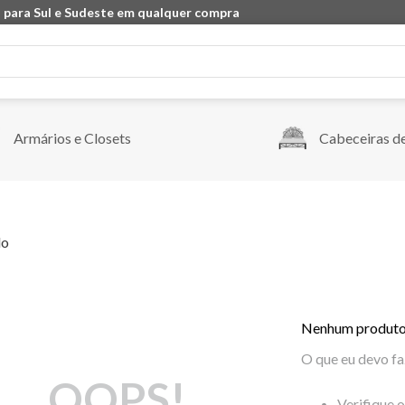
 para Sul e Sudeste em qualquer compra
Armários e Closets
Cabeceiras d
do
Nenhum produto
O que eu devo fa
OOPS!
Verifique 