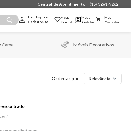
Central de Atendimento
|
(15) 3261-9262
Faça login ou 
Meus
Meus
Meu
Cadastre-se
Favoritos
Pedidos
Carrinho
e Cama
Móveis Decorativos
Ordenar por:
Relevância
 encontrado
zer?
os termos digitados.