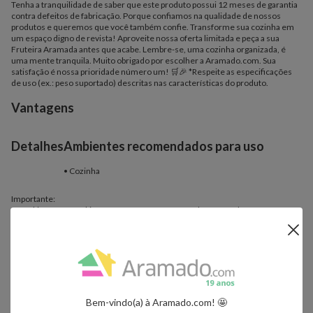
Tenha a tranquilidade de saber que este produto possui 12 meses de garantia
contra defeitos de fabricação. Porque confiamos na qualidade de nossos
produtos e queremos que você também confie. Transforme sua cozinha em
um espaço digno de revista! Aproveite nossa oferta limitada e peça a sua
Fruteira Aramada antes que acabe. Lembre-se, uma cozinha organizada, é
uma mente tranquila. Muito obrigado por escolher a Aramado.com. Sua
satisfação é nossa prioridade número um! 🛒🎉 *Respeite as especificações
de uso (ex.: peso suportado) descritas nas características do produto.
Vantagens
Ambientes recomendados para uso
Detalhes
• Cozinha
Importante:
- Os objetos que ambientam as fotos não acompanham o produto.
- Fique atento, nossas cores podem sofrer alterações dependendo do seu
monitor.
Bem-vindo(a) à Aramado.com! 🤩
Quem viu, viu também