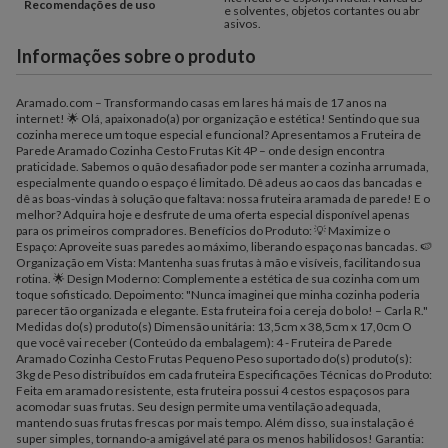
Recomendações de uso
e solventes, objetos cortantes ou abr
asivos.
Informações sobre o produto
Aramado.com – Transformando casas em lares há mais de 17 anos na
internet! 🌟 Olá, apaixonado(a) por organização e estética! Sentindo que sua
cozinha merece um toque especial e funcional? Apresentamos a Fruteira de
Parede Aramado Cozinha Cesto Frutas Kit 4P – onde design encontra
praticidade. Sabemos o quão desafiador pode ser manter a cozinha arrumada,
especialmente quando o espaço é limitado. Dê adeus ao caos das bancadas e
dê as boas-vindas à solução que faltava: nossa fruteira aramada de parede! E o
melhor? Adquira hoje e desfrute de uma oferta especial disponível apenas
para os primeiros compradores. Benefícios do Produto: 💡 Maximize o
Espaço: Aproveite suas paredes ao máximo, liberando espaço nas bancadas. 🍉
Organização em Vista: Mantenha suas frutas à mão e visíveis, facilitando sua
rotina. 🌟 Design Moderno: Complemente a estética de sua cozinha com um
toque sofisticado. Depoimento: "Nunca imaginei que minha cozinha poderia
parecer tão organizada e elegante. Esta fruteira foi a cereja do bolo! – Carla R."
Medidas do(s) produto(s) Dimensão unitária: 13,5cm x 38,5cm x 17,0cm O
que você vai receber (Conteúdo da embalagem): 4 - Fruteira de Parede
Aramado Cozinha Cesto Frutas Pequeno Peso suportado do(s) produto(s):
3kg de Peso distribuídos em cada fruteira Especificações Técnicas do Produto:
Feita em aramado resistente, esta fruteira possui 4 cestos espaçosos para
acomodar suas frutas. Seu design permite uma ventilação adequada,
mantendo suas frutas frescas por mais tempo. Além disso, sua instalação é
super simples, tornando-a amigável até para os menos habilidosos! Garantia: