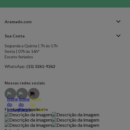
Aramado.com
Blog Aramado.com
Sua Conta
Central de ajuda
Segunda a Quinta | 7h às 17h
Minha Conta
Política de Privacidade
Sexta | 07h às 16h*
Meus pedidos
Exceto feriados
Política de Troca e Devolução
Formas de pagamento
Política de Frete Grátis
WhatsApp:
(15) 3261-9262
Esqueci a senha
Nossas redes sociais
Formas de pagamento