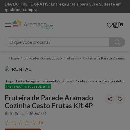
DIA DO FRETE GRÁTIS! Entrega grátis para Sul e Sudeste em
qualquer compra
O que você procura?
Utilidades Domésticas
Fruteiras
Fruteira de Parede Aramado C
Importante:
Imagem meramente ilustrativa. Confira a descrição do produto.
FRETE GRÁTIS SUL E SUDESTE
Fruteira de Parede Aramado
Cozinha Cesto Frutas Kit 4P
Referência
:
23606.10.1
☆
☆
☆
☆
☆
(
0
)