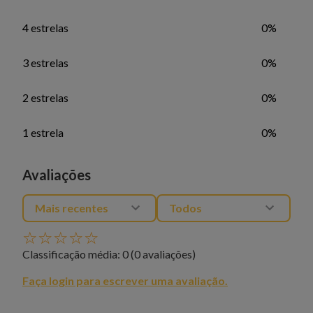
4 estrelas
0%
3 estrelas
0%
2 estrelas
0%
1 estrela
0%
Avaliações
Mais recentes
Todos
☆
☆
☆
☆
☆
Classificação média: 0
(0 avaliações)
Faça login para escrever uma avaliação.