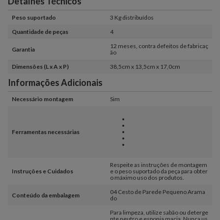
Detalhes Técnicos
Peso suportado
3 Kg distribuídos
Quantidade de peças
4
12 meses, contra defeitos de fabricaç
Garantia
ão
Dimensões (L x A x P)
38,5cm x 13,5cm x 17,0cm
Informações Adicionais
Necessário montagem
Sim
Ferramentas necessárias
Respeite as instruções de montagem
Instruções e Cuidados
e o peso suportado da peça para obter
o máximo uso dos produtos.
04 Cesto de Parede Pequeno Arama
Conteúdo da embalagem
do
Para limpeza, utilize sabão ou deterge
nte neutro e esponja macia. Nunca us