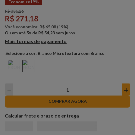
Economize
19%
R$
336
,
26
R$
271
,
18
Você economiza:
R$
65
,
08
(
19%
)
Ou em até
5
x de
R$
54
,
23
sem juros
Mais formas de pagamento
Branco Microtextura com Branco
－
＋
COMPRAR AGORA
Calcular frete e prazo de entrega