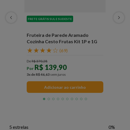
FRETE GRÁTIS SUL E SUDESTE
Fruteira de Parede Aramado
Cozinha Cesto Frutas Kit 1P e 1G
★
★
★
★
☆
(
69
)
De
R$
370
,
28
R$
139
,
90
Por
3
x de
R$
46
,
63
sem juros
Adicionar ao carrinho
5 estrelas
0%