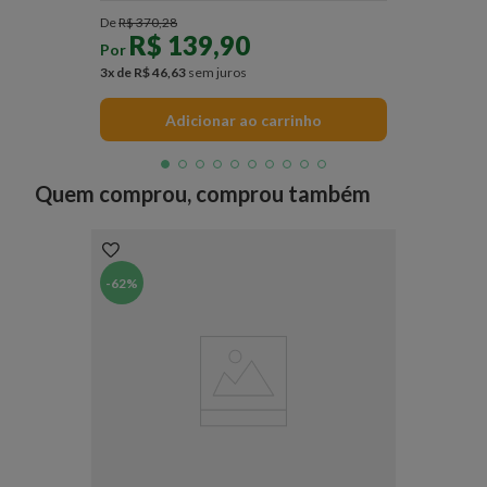
De
R$
370
,
28
R$
139
,
90
Por
3
x de
R$
46
,
63
sem juros
Adicionar ao carrinho
Quem comprou, comprou também
-
62%