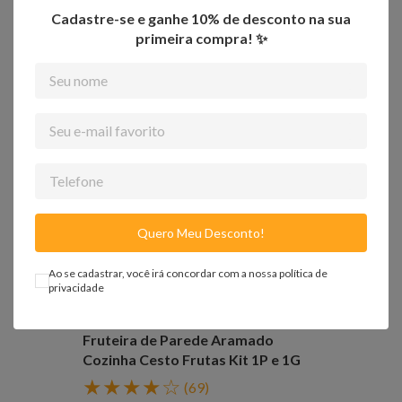
Cadastre-se e ganhe 10% de desconto na sua
primeira compra! ✨
-
62%
Quero Meu Desconto!
Ao se cadastrar, você irá concordar com a nossa
política de
privacidade
FRETE GRÁTIS SUL E SUDESTE
Fruteira de Parede Aramado
Cozinha Cesto Frutas Kit 1P e 1G
★
★
★
★
☆
(
69
)