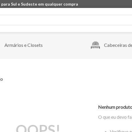
 para Sul e Sudeste em qualquer compra
Armários e Closets
Cabeceiras d
do
Nenhum produto
O que eu devo fa
OOPS!
Verifique 