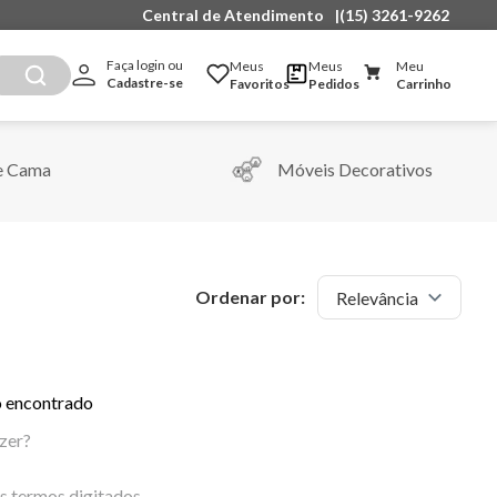
Central de Atendimento
|
(15) 3261-9262
Faça login ou 
Meus
Meus
Meu
Cadastre-se
Favoritos
Pedidos
Carrinho
e Cama
Móveis Decorativos
Ordenar por:
Relevância
 encontrado
zer?
os termos digitados.