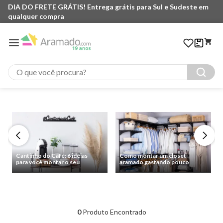
DIA DO FRETE GRÁTIS! Entrega grátis para Sul e Sudeste em
qualquer compra
O que você procura?
Cantinho do Café: 6 ideias
Como montar um closet
para você montar o seu
aramado gastando pouco
0
Produto Encontrado