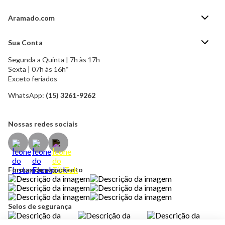
Aramado.com
Blog Aramado.com
Sua Conta
Central de ajuda
Segunda a Quinta | 7h às 17h
Minha Conta
Política de Privacidade
Sexta | 07h às 16h*
Meus pedidos
Exceto feriados
Política de Troca e Devolução
Formas de pagamento
Política de Frete Grátis
WhatsApp:
(15) 3261-9262
Esqueci a senha
Nossas redes sociais
Formas de pagamento
Selos de segurança