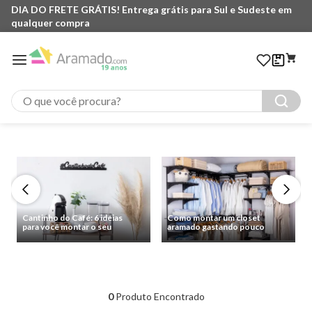
DIA DO FRETE GRÁTIS! Entrega grátis para Sul e Sudeste em
qualquer compra
O que você procura?
Cantinho do Café: 6 ideias
Como montar um closet
para você montar o seu
aramado gastando pouco
0
Produto Encontrado