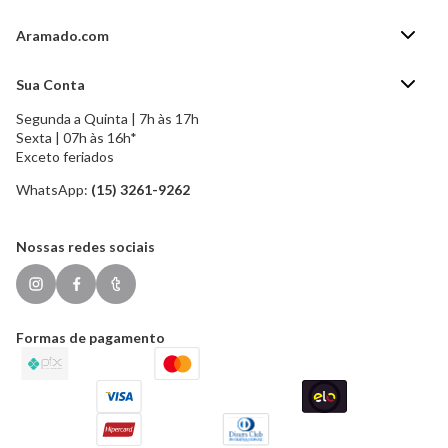
Aramado.com
Blog Aramado.com
Sua Conta
Central de ajuda
Segunda a Quinta | 7h às 17h
Minha Conta
Política de Privacidade
Sexta | 07h às 16h*
Meus pedidos
Exceto feriados
Política de Troca e Devolução
Formas de pagamento
Política de Frete Grátis
WhatsApp:
(15) 3261-9262
Esqueci a senha
Nossas redes sociais
Formas de pagamento