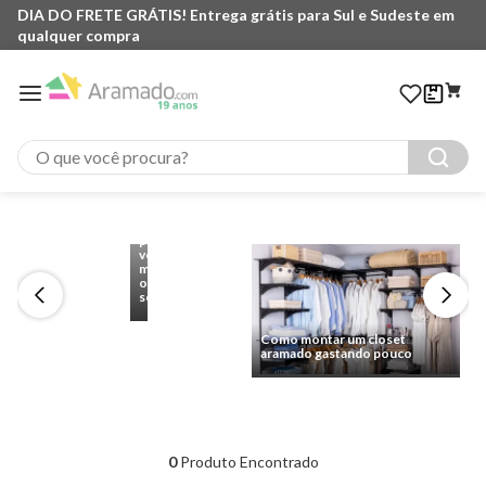
DIA DO FRETE GRÁTIS! Entrega grátis para Sul e Sudeste em
qualquer compra
O que você procura?
Cantinho
do
Café:
6
ideias
para
você
montar
o
seu
Como montar um closet
aramado gastando pouco
0
Produto Encontrado