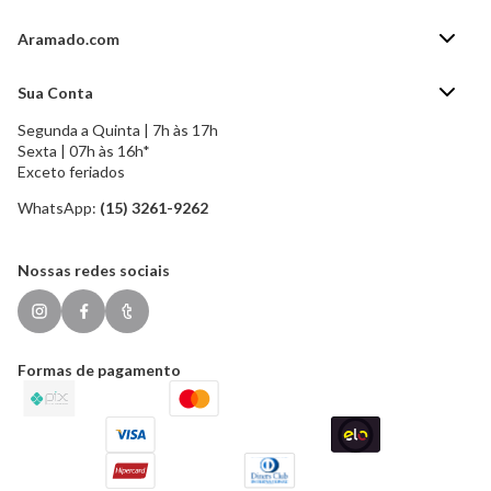
Aramado.com
Blog Aramado.com
Sua Conta
Central de ajuda
Segunda a Quinta | 7h às 17h
Minha Conta
Política de Privacidade
Sexta | 07h às 16h*
Meus pedidos
Exceto feriados
Política de Troca e Devolução
Formas de pagamento
Política de Frete Grátis
WhatsApp:
(15) 3261-9262
Esqueci a senha
Nossas redes sociais
Formas de pagamento