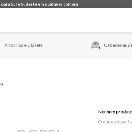
 para Sul e Sudeste em qualquer compra
Armários e Closets
Cabeceiras d
do
Nenhum produto
O que eu devo fa