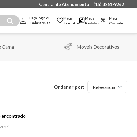
Central de Atendimento
|
(15) 3261-9262
Faça login ou 
Meus
Meus
Meu
Cadastre-se
Favoritos
Pedidos
Carrinho
e Cama
Móveis Decorativos
Ordenar por:
Relevância
 encontrado
zer?