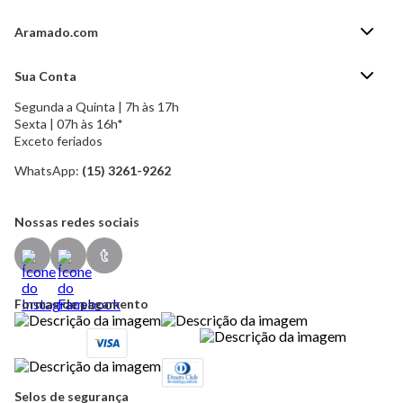
Aramado.com
Blog Aramado.com
Sua Conta
Central de ajuda
Segunda a Quinta | 7h às 17h
Minha Conta
Política de Privacidade
Sexta | 07h às 16h*
Meus pedidos
Exceto feriados
Política de Troca e Devolução
Formas de pagamento
Política de Frete Grátis
WhatsApp:
(15) 3261-9262
Esqueci a senha
Nossas redes sociais
Formas de pagamento
Selos de segurança