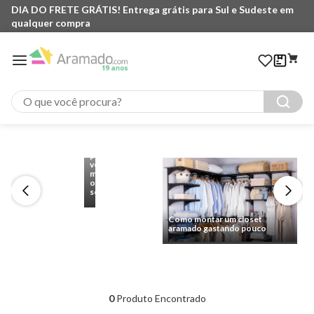
DIA DO FRETE GRÁTIS! Entrega grátis para Sul e Sudeste em
qualquer compra
O que você procura?
Cantinho
do
Café:
6
ideias
para
você
montar
o
seu
Como montar um closet
aramado gastando pouco
0
Produto Encontrado