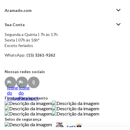
Aramado.com
Blog Aramado.com
Sua Conta
Central de ajuda
Segunda a Quinta | 7h às 17h
Minha Conta
Política de Privacidade
Sexta | 07h às 16h*
Meus pedidos
Exceto feriados
Política de Troca e Devolução
Formas de pagamento
Política de Frete Grátis
WhatsApp:
(15) 3261-9262
Esqueci a senha
Nossas redes sociais
Formas de pagamento
Selos de segurança