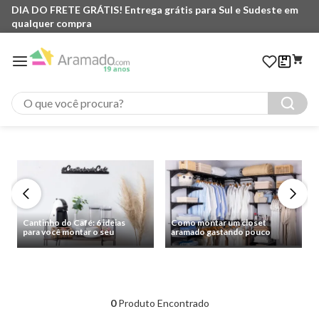
DIA DO FRETE GRÁTIS! Entrega grátis para Sul e Sudeste em
qualquer compra
O que você procura?
Cantinho do Café: 6 ideias
Como montar um closet
para você montar o seu
aramado gastando pouco
0
Produto Encontrado