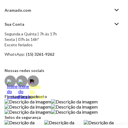
Aramado.com
Blog Aramado.com
Sua Conta
Central de ajuda
Segunda a Quinta | 7h às 17h
Minha Conta
Política de Privacidade
Sexta | 07h às 16h*
Meus pedidos
Exceto feriados
Política de Troca e Devolução
Formas de pagamento
Política de Frete Grátis
WhatsApp:
(15) 3261-9262
Esqueci a senha
Nossas redes sociais
Formas de pagamento
Selos de segurança