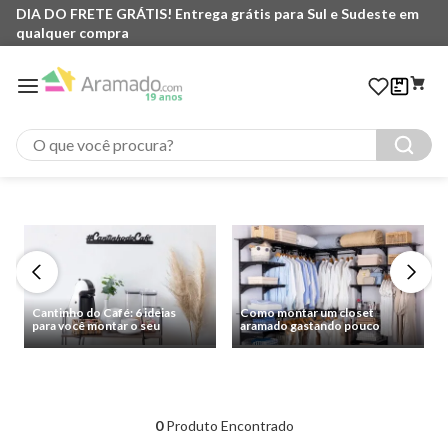
DIA DO FRETE GRÁTIS! Entrega grátis para Sul e Sudeste em
DI
qualquer compra
qu
O que você procura?
Cantinho do Café: 6 ideias
Como montar um closet
para você montar o seu
aramado gastando pouco
0
Produto Encontrado