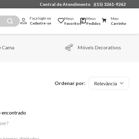
Central de Atendimento
|
(15) 3261-9262
Faça login ou 
Meus
Meus
Meu
Cadastre-se
Favoritos
Pedidos
Carrinho
e Cama
Móveis Decorativos
Ordenar por:
Relevância
 encontrado
zer?
os termos digitados.