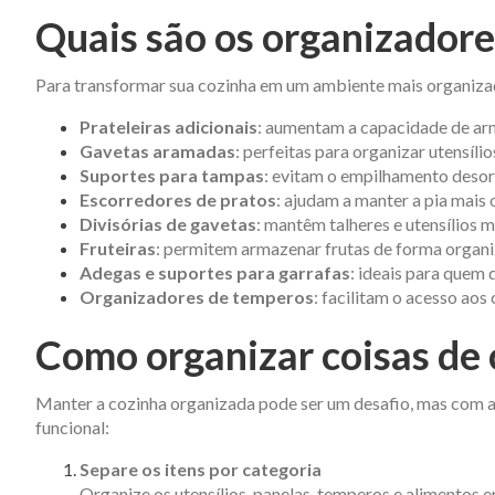
Quais são os organizadore
Para transformar sua cozinha em um ambiente mais organiza
Prateleiras adicionais
: aumentam a capacidade de ar
Gavetas aramadas
: perfeitas para organizar utensíli
Suportes para tampas
: evitam o empilhamento desor
Escorredores de pratos
: ajudam a manter a pia mais 
Divisórias de gavetas
: mantêm talheres e utensílios 
Fruteiras
: permitem armazenar frutas de forma organiz
Adegas e suportes para garrafas
: ideais para quem 
Organizadores de temperos
: facilitam o acesso ao
Como organizar coisas de 
Manter a cozinha organizada pode ser um desafio, mas com a
funcional:
Separe os itens por categoria
Organize os utensílios, panelas, temperos e alimentos em