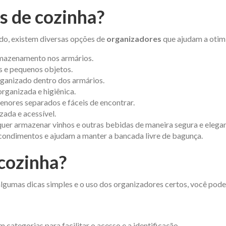
s de cozinha?
do, existem diversas opções de
organizadores
que ajudam a otimi
mazenamento nos armários.
os e pequenos objetos.
ganizado dentro dos armários.
organizada e higiênica.
menores separados e fáceis de encontrar.
ada e acessível.
quer armazenar vinhos e outras bebidas de maneira segura e elegan
s condimentos e ajudam a manter a bancada livre de bagunça.
cozinha?
lgumas dicas simples e o uso dos organizadores certos, você pod
 categorias para facilitar o acesso e a identificação.