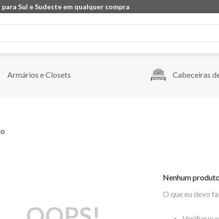
 para Sul e Sudeste em qualquer compra
Armários e Closets
Cabeceiras d
do
Nenhum produto
O que eu devo fa
OOPS!
Verifique 