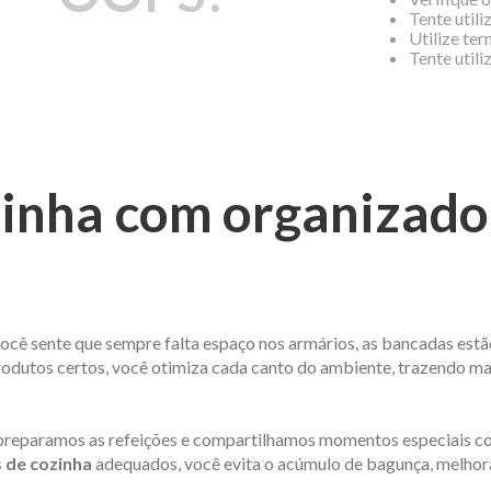
Tente utili
Utilize te
Tente util
inha com organizador
você sente que sempre falta espaço nos armários, as bancadas estão
odutos certos, você otimiza cada canto do ambiente, trazendo mais
reparamos as refeições e compartilhamos momentos especiais com 
 de cozinha
adequados, você evita o acúmulo de bagunça, melhor