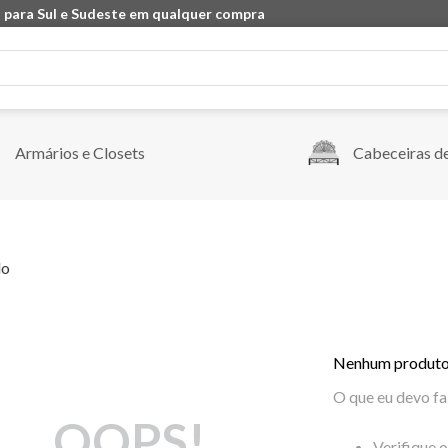
 para Sul e Sudeste em qualquer compra
Armários e Closets
Cabeceiras d
do
Nenhum produto
O que eu devo fa
OOPS!
Verifique 