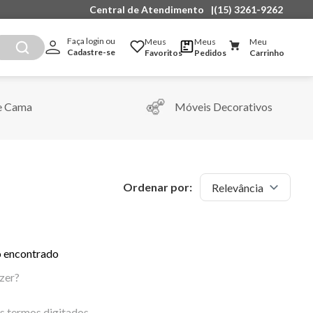
Central de Atendimento
|
(15) 3261-9262
Faça login ou 
Meus
Meus
Meu
Cadastre-se
Favoritos
Pedidos
Carrinho
e Cama
Móveis Decorativos
Ordenar por:
Relevância
 encontrado
zer?
os termos digitados.