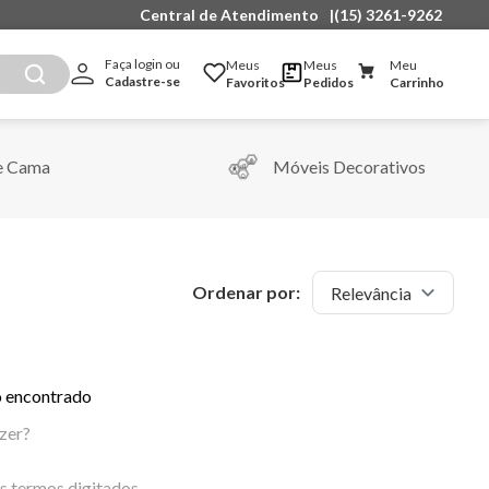
Central de Atendimento
|
(15) 3261-9262
Faça login ou 
Meus
Meus
Meu
Cadastre-se
Favoritos
Pedidos
Carrinho
e Cama
Móveis Decorativos
Ordenar por:
Relevância
 encontrado
zer?
os termos digitados.