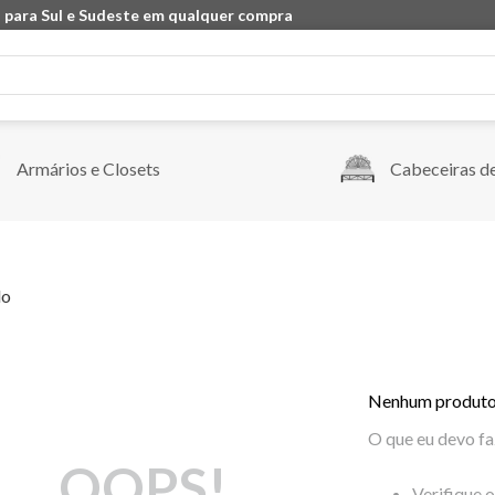
 para Sul e Sudeste em qualquer compra
Armários e Closets
Cabeceiras d
do
Nenhum produto
O que eu devo fa
OOPS!
Verifique 