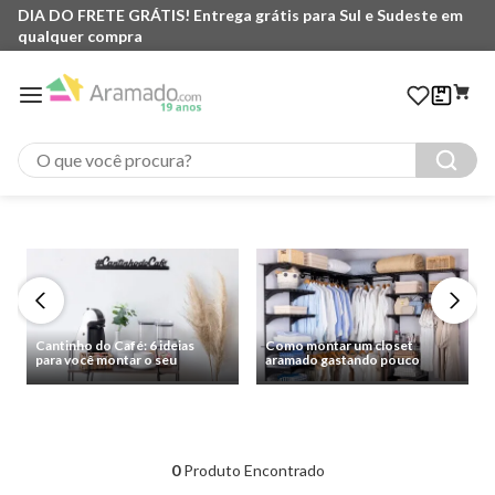
DIA DO FRETE GRÁTIS! Entrega grátis para Sul e Sudeste em
qualquer compra
O que você procura?
Cantinho do Café: 6 ideias
Como montar um closet
para você montar o seu
aramado gastando pouco
0
Produto Encontrado