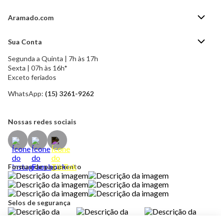
Aramado.com
Blog Aramado.com
Sua Conta
Central de ajuda
Segunda a Quinta | 7h às 17h
Minha Conta
Política de Privacidade
Sexta | 07h às 16h*
Meus pedidos
Exceto feriados
Política de Troca e Devolução
Formas de pagamento
Política de Frete Grátis
WhatsApp:
(15) 3261-9262
Esqueci a senha
Nossas redes sociais
Formas de pagamento
Selos de segurança