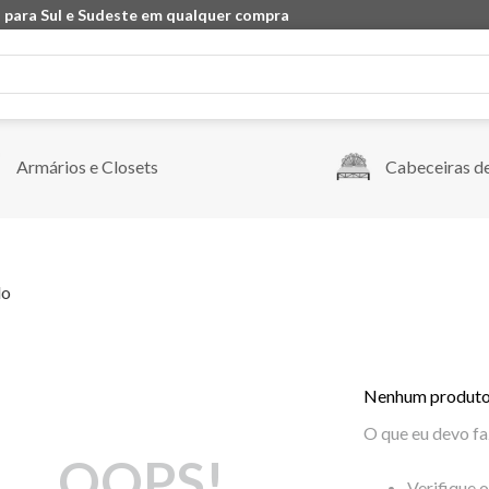
 para Sul e Sudeste em qualquer compra
Armários e Closets
Cabeceiras d
do
Nenhum produto
O que eu devo fa
OOPS!
Verifique 