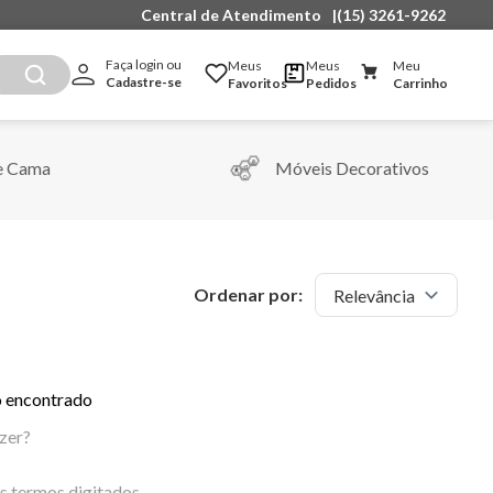
Central de Atendimento
|
(15) 3261-9262
Faça login ou 
Meus
Meus
Meu
Cadastre-se
Favoritos
Pedidos
Carrinho
e Cama
Móveis Decorativos
Ordenar por:
Relevância
 encontrado
zer?
os termos digitados.