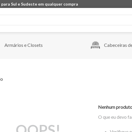
 para Sul e Sudeste em qualquer compra
Armários e Closets
Cabeceiras d
do
Nenhum produto
O que eu devo fa
OOPS!
Verifique 