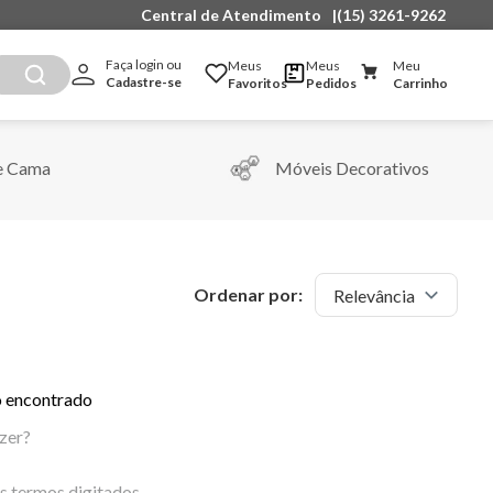
Central de Atendimento
|
(15) 3261-9262
Faça login ou 
Meus
Meus
Meu
Cadastre-se
Favoritos
Pedidos
Carrinho
e Cama
Móveis Decorativos
Ordenar por:
Relevância
 encontrado
zer?
os termos digitados.