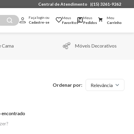
DIA DO FRETE GRÁTIS! Entrega grátis para Sul e
Central de Atendimento
|
(15) 3261-9262
Faça login ou 
Meus
Meus
Meu
Cadastre-se
Favoritos
Pedidos
Carrinho
e Cama
Móveis Decorativos
Ordenar por:
Relevância
 encontrado
zer?