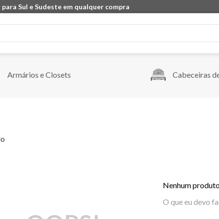
 para Sul e Sudeste em qualquer compra
Armários e Closets
Cabeceiras d
do
Nenhum produto
O que eu devo fa