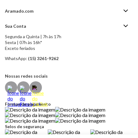
Aramado.com
Blog Aramado.com
Sua Conta
Central de ajuda
Segunda a Quinta | 7h às 17h
Minha Conta
Política de Privacidade
Sexta | 07h às 16h*
Meus pedidos
Exceto feriados
Política de Troca e Devolução
Formas de pagamento
Política de Frete Grátis
WhatsApp:
(15) 3261-9262
Esqueci a senha
Nossas redes sociais
Formas de pagamento
Selos de segurança