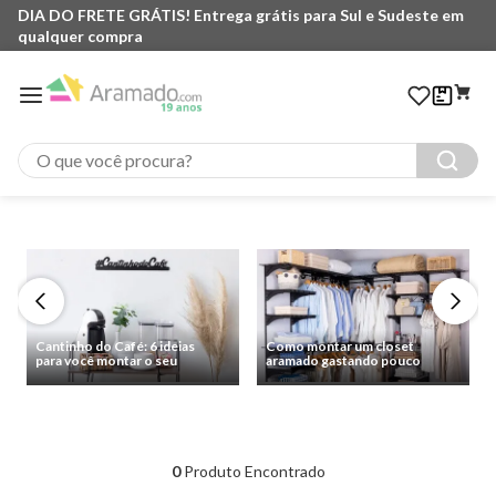
DIA DO FRETE GRÁTIS! Entrega grátis para Sul e Sudeste em
qualquer compra
O que você procura?
Cantinho do Café: 6 ideias
Como montar um closet
para você montar o seu
aramado gastando pouco
0
Produto Encontrado