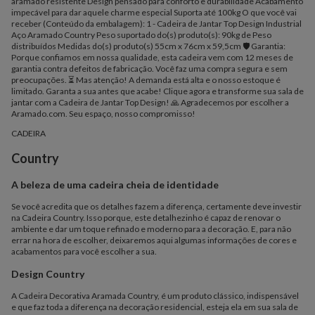
aramado resistente Design pensado para conforto e durabilidade Acabamento
impecável para dar aquele charme especial Suporta até 100kg O que você vai
receber (Conteúdo da embalagem): 1 - Cadeira de Jantar Top Design Industrial
Aço Aramado Country Peso suportado do(s) produto(s): 90kg de Peso
distribuídos Medidas do(s) produto(s) 55cm x 76cm x 59,5cm 🛡️ Garantia:
Porque confiamos em nossa qualidade, esta cadeira vem com 12 meses de
garantia contra defeitos de fabricação. Você faz uma compra segura e sem
preocupações. ⏳ Mas atenção! A demanda está alta e o nosso estoque é
limitado. Garanta a sua antes que acabe! Clique agora e transforme sua sala de
jantar com a Cadeira de Jantar Top Design! 🙏 Agradecemos por escolher a
Aramado.com. Seu espaço, nosso compromisso!
CADEIRA
Country
A beleza de uma cadeira cheia de identidade
Se você acredita que os detalhes fazem a diferença, certamente deve investir
na Cadeira Country. Isso porque, este detalhezinho é capaz de renovar o
ambiente e dar um toque refinado e moderno para a decoração. E, para não
errar na hora de escolher, deixaremos aqui algumas informações de cores e
acabamentos para você escolher a sua.
Design Country
A Cadeira Decorativa Aramada Country, é um produto clássico, indispensável
e que faz toda a diferença na decoração residencial, esteja ela em sua sala de