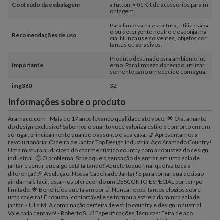
Conteúdo da embalagem
a futton: • 01 Kit de acessórios para m
ontagem.
Para limpeza da estrutura, utilize sabã
o ou detergente neutro e esponja ma
Recomendações de uso
cia. Nunca use solventes, objetos cor
tantes ou abrasivos.
Produto destinado para ambiente int
Importante
erno. Para limpeza do tecido, utilizar
somente pano umedecido com água.
img360
32
Informações sobre o produto
Aramado.com - Mais de 17 anos levando qualidade até você! 🌟 Olá, amante
do design exclusivo! Sabemos o quanto você valoriza estilo e conforto em um
só lugar, principalmente quando o assunto é sua casa. 💺 Apresentamos a
revolucionária: Cadeira de Jantar Top Design Industrial Aço Aramado Country!
Uma mistura audaciosa do charme rústico country com a robustez do design
industrial. 🥺 O problema: Sabe aquela sensação de entrar em uma sala de
jantar e sentir que algo está faltando? Aquele toque final que faz toda a
diferença? 🎉 A solução: Nossa Cadeira de Jantar! E para tornar sua decisão
ainda mais fácil, estamos oferecendo um DESCONTO ESPECIAL por tempo
limitado. 🌟 Benefícios que falam por si: Nunca recebi tantos elogios sobre
uma cadeira! É robusta, confortável e se tornou a estrela da minha sala de
jantar. - Julia M. A combinação perfeita de estilo country e design industrial.
Vale cada centavo! - Roberto S. 📐 Especificações Técnicas: Feita de aço