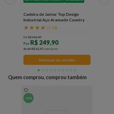
FRETE GRÁTIS SUL E SUDESTE
ACHADINHOS
Cadeira de Jantar Top Design
Industrial Aço Aramado Country
★
★
★
★
☆
(
3
)
De
R$
516
,
49
R$
249
,
90
Por
4
x de
R$
62
,
47
sem juros
Adicionar ao carrinho
Quem comprou, comprou também
-
52%