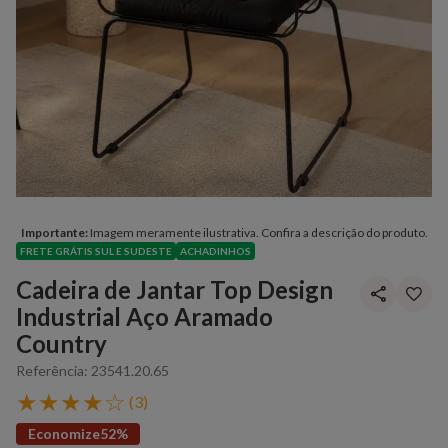
Importante:
Imagem meramente ilustrativa. Confira a descrição do produto.
FRETE GRÁTIS SUL E SUDESTE
ACHADINHOS
Cadeira de Jantar Top Design
Industrial Aço Aramado
Country
Referência
:
23541.20.65
★
★
★
★
☆
(
3
)
Economize
52%