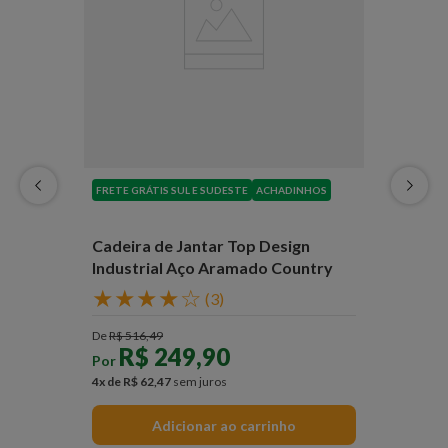
FRETE GRÁTIS SUL E SUDESTE
ACHADINHOS
Cadeira de Jantar Top Design
Industrial Aço Aramado Country
★
★
★
★
☆
(
3
)
De
R$
516
,
49
R$
249
,
90
Por
4
x de
R$
62
,
47
sem juros
Adicionar ao carrinho