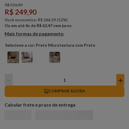
R$
516
,
49
R$
249
,
90
Você economiza:
R$
266
,
59
(
52%
)
Ou em até
4
x de
R$
62
,
47
sem juros
Mais formas de pagamento
Preto Microtextura com Preto
－
＋
COMPRAR AGORA
Calcular frete e prazo de entrega