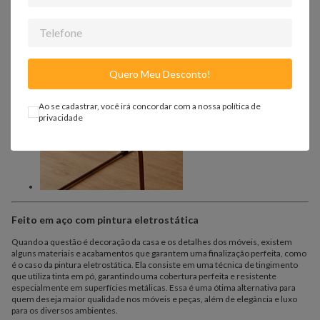
trabalho repleto de elegância.
Quero Meu Desconto!
Ao se cadastrar, você irá concordar com a nossa
política de
privacidade
Feito em aço com pintura eletrostática
Quando a questão é decoração da casa e os detalhes dos móveis, existem
alguns materiais e acabamentos que garantem uma finalização perfeita, como
é o caso da pintura eletrostática. Ela consiste em uma técnica de tingimento
que utiliza tinta em pó, garantindo uma cobertura perfeita e resistente
especialmente em superfícies metálicas. Essa é uma ótima alternativa para
quem deseja maior qualidade nos móveis e peças, além de elegância e luxo
para os diversos ambientes.