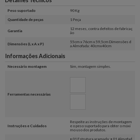
Detalhes Técnicos
Peso suportado
90 Kg
Quantidade de peças
1 Peça
12 meses, contra defeitos de fabricaç
Garantia
ão
55cm x 76cm x 59,5cm Dimensões d
Dimensões (L x A x P)
a Almofada: 40cmx40cm
Informações Adicionais
Necessário montagem
Sim, montagem simples.
Ferramentas necessárias
Respeite as instruções de montagem
Instruções e Cuidados
e o peso suportado para obter o máxi
mo uso dos produtos.
• 01 Estrutura aramada; • 01 Almofad