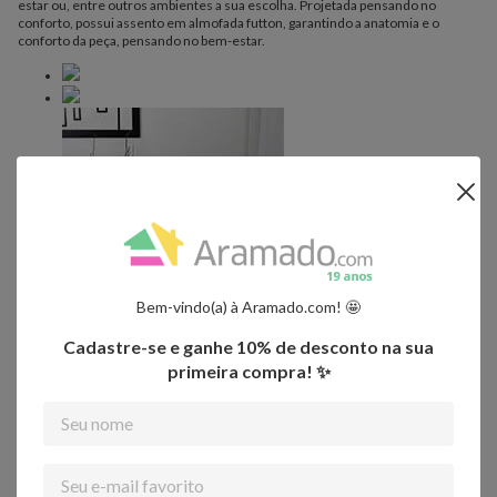
estar ou, entre outros ambientes a sua escolha. Projetada pensando no
conforto, possui assento em almofada futton, garantindo a anatomia e o
conforto da peça, pensando no bem-estar.
Bem-vindo(a) à Aramado.com! 🤩
Cadastre-se e ganhe 10% de desconto na sua
primeira compra! ✨
Vários tons.... e muito aconchego!
Para manter o conforto do assento, é utilizado a manta acrílica que é um
produto indispensável na confecção, trazendo sustentação à peça, deixando o