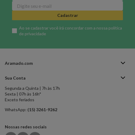
Cadastrar
Ao se cadastrar você irá concordar com a nossa
política
de privacidade
Aramado.com
Blog Aramado.com
Sua Conta
Central de ajuda
Segunda a Quinta | 7h às 17h
Minha Conta
Política de Privacidade
Sexta | 07h às 16h*
Meus pedidos
Exceto feriados
Política de Troca e Devolução
Formas de pagamento
Política de Frete Grátis
WhatsApp:
(15) 3261-9262
Esqueci a senha
Nossas redes sociais