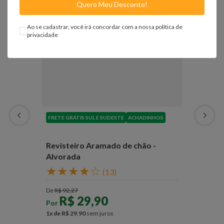
Quero Meu Desconto!
Ao se cadastrar, você irá concordar com a nossa
política de
privacidade
FRETE GRÁTIS SUL E SUDESTE
ACHADINHOS
Revisteiro Aramado de chão -
Alvorada
★
★
★
★
☆
(
13
)
De
R$
92
,
27
R$
29
,
90
Por
1
x de
R$
29
,
90
sem juros