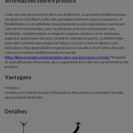
Informações sobre o produto
Cada vez mais presente em diversos ambientes, os produtos multifuncionais
são práticos e facilitam o dia a dia, principalmente em espaços pequenos. A
flexibilidade e a versatilidade são justamente os principais pontos que fazem
com se tornem favoritos, pois se adequam ao local e à decoração com
facilidade, complementam e integram espaços e podem servir tanto para
organizar quanto para decorar. Do hall de entrada ao quarto, o cabideiro tipo
mancebo é perfeito para organizar bolsas, casacos e outros objetos com
delicadeza. Mais praticidade e organização ao seu dia-a-dia!Confira dicas de
como usar móveis multifuncionais no seu lar:
https://blog.aramado.com/aramados-para-sua-decoracao-curinga/
*Respeite
as especificações de uso (ex.: peso suportado) descritas nas características do
produto.
Vantagens
• Prático;
• Multiuso;• Fácil de Instalar;• Decorativo; •Resistente à umidade;• Versátil
para qualquer ambiente
Detalhes