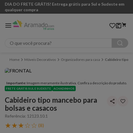
DIA DO FRETE GRÁTIS! Entrega grátis para Sul e Sudeste em
qualquer compra
O que você procura?
Móveis Decorativos
Organizadores para casa
Cabideiro tipo m
Importante:
Imagem meramente ilustrativa. Confira a descrição do produto.
FRETE GRÁTIS SUL E SUDESTE
ACHADINHOS
Cabideiro tipo mancebo para
bolsas e casacos
Referência
:
12123.10.1
★
★
★
☆
☆
(
8
)