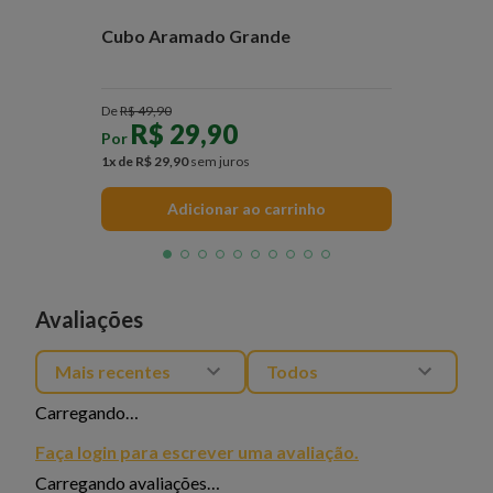
Cubo Aramado Grande
De
R$
49
,
90
R$
29
,
90
Por
1
x de
R$
29
,
90
sem juros
Adicionar ao carrinho
Avaliações
Mais recentes
Todos
Carregando…
Faça login para escrever uma avaliação.
Carregando avaliações…