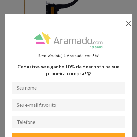
Ambientes recomendados para uso
• Hall de entrada;• Sala de estar;• Quarto;• Escritório;• Home office.
Bem-vindo(a) à Aramado.com! 🤩
Importante:
- Os objetos que ambientam as fotos não acompanham o produto.
Cadastre-se e ganhe 10% de desconto na sua
- Fique atento, nossas cores podem sofrer alterações dependendo do seu
primeira compra! ✨
monitor.
Quem viu, viu também
-
68%