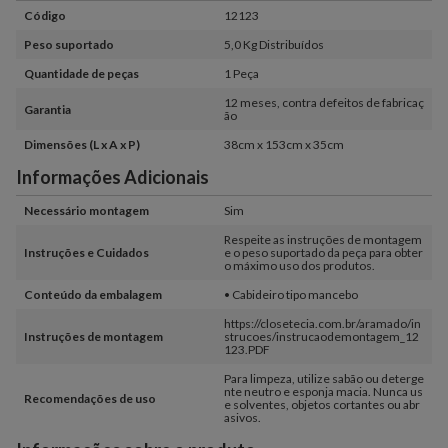
Código
12123
Peso suportado
5,0 Kg Distribuídos
Quantidade de peças
1 Peça
12 meses, contra defeitos de fabricaç
Garantia
ão
Dimensões (L x A x P)
38cm x 153cm x 35cm
Informações Adicionais
Necessário montagem
Sim
Respeite as instruções de montagem
Instruções e Cuidados
e o peso suportado da peça para obter
o máximo uso dos produtos.
Conteúdo da embalagem
• Cabideiro tipo mancebo
https://closetecia.com.br/aramado/in
Instruções de montagem
strucoes/instrucaodemontagem_12
123.PDF
Para limpeza, utilize sabão ou deterge
nte neutro e esponja macia. Nunca us
Recomendações de uso
e solventes, objetos cortantes ou abr
asivos.