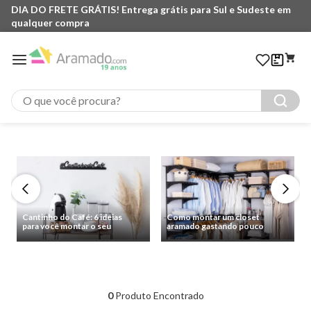
DIA DO FRETE GRÁTIS! Entrega grátis para Sul e Sudeste em
qualquer compra
O que você procura?
Cantinho do Café: 6 ideias
Como montar um closet
para você montar o seu
aramado gastando pouco
0
Produto Encontrado