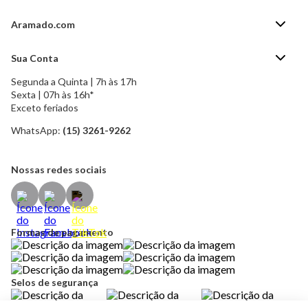
Aramado.com
Blog Aramado.com
Sua Conta
Central de ajuda
Segunda a Quinta | 7h às 17h
Minha Conta
Política de Privacidade
Sexta | 07h às 16h*
Meus pedidos
Exceto feriados
Política de Troca e Devolução
Formas de pagamento
Política de Frete Grátis
WhatsApp:
(15) 3261-9262
Esqueci a senha
Nossas redes sociais
Formas de pagamento
Selos de segurança