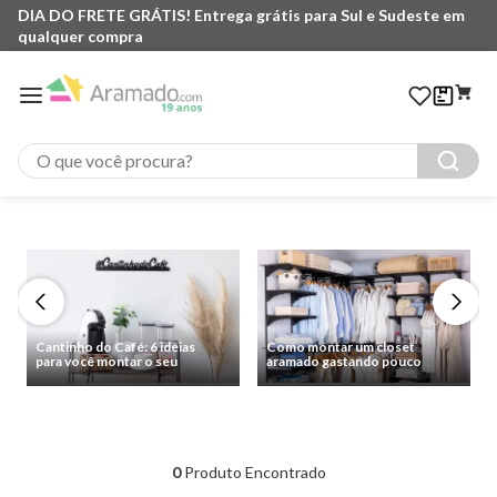
DIA DO FRETE GRÁTIS! Entrega grátis para Sul e Sudeste em
qualquer compra
O que você procura?
Cantinho do Café: 6 ideias
Como montar um closet
para você montar o seu
aramado gastando pouco
0
Produto Encontrado