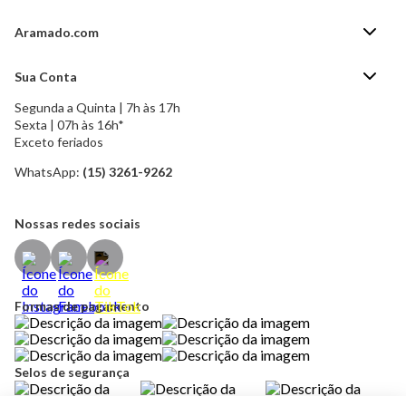
Aramado.com
Blog Aramado.com
Sua Conta
Central de ajuda
Segunda a Quinta | 7h às 17h
Minha Conta
Política de Privacidade
Sexta | 07h às 16h*
Meus pedidos
Exceto feriados
Política de Troca e Devolução
Formas de pagamento
Política de Frete Grátis
WhatsApp:
(15) 3261-9262
Esqueci a senha
Nossas redes sociais
Formas de pagamento
Selos de segurança