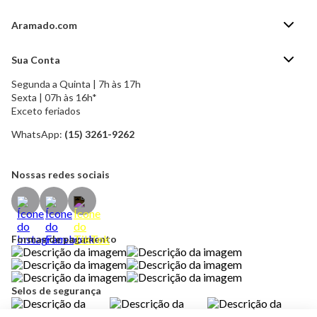
Aramado.com
Blog Aramado.com
Sua Conta
Central de ajuda
Segunda a Quinta | 7h às 17h
Minha Conta
Política de Privacidade
Sexta | 07h às 16h*
Meus pedidos
Exceto feriados
Política de Troca e Devolução
Formas de pagamento
Política de Frete Grátis
WhatsApp:
(15) 3261-9262
Esqueci a senha
Nossas redes sociais
Formas de pagamento
Selos de segurança