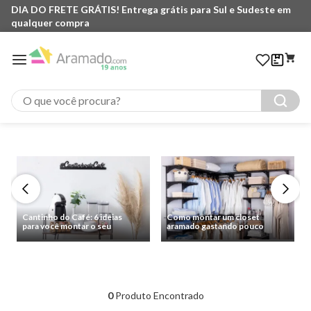
DIA DO FRETE GRÁTIS! Entrega grátis para Sul e Sudeste em
DI
qualquer compra
qu
O que você procura?
Cantinho do Café: 6 ideias
Como montar um closet
para você montar o seu
aramado gastando pouco
0
Produto Encontrado