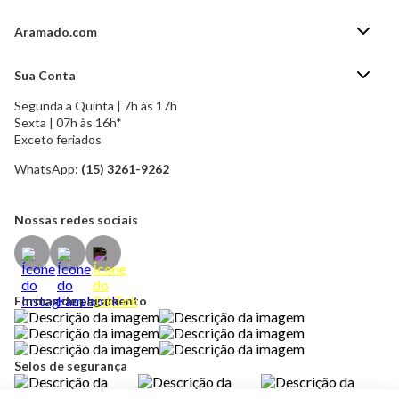
Aramado.com
Blog Aramado.com
Sua Conta
Central de ajuda
Segunda a Quinta | 7h às 17h
Minha Conta
Política de Privacidade
Sexta | 07h às 16h*
Meus pedidos
Exceto feriados
Política de Troca e Devolução
Formas de pagamento
Política de Frete Grátis
WhatsApp:
(15) 3261-9262
Esqueci a senha
Nossas redes sociais
Formas de pagamento
Selos de segurança