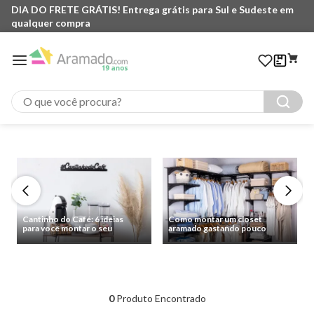
DIA DO FRETE GRÁTIS! Entrega grátis para Sul e Sudeste em
DI
qualquer compra
qu
O que você procura?
Cantinho do Café: 6 ideias
Como montar um closet
para você montar o seu
aramado gastando pouco
0
Produto Encontrado