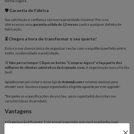
forma segura.
🛡️ Garantia de Fábrica
Sua satisfação e confiança são nossa prioridade máxima! Por isso,
oferecemos uma
garantia sólida de 12 meses
contra qualquer defeito de
fabricação.
⏳ Chegou a hora de transformar o seu quarto!
Esta é a sua chance única de organizar seu lar com o equilíbrio perfeito entre
estilo, modernidade e praticidade.
🛒
Não perca tempo! Clique no botão "Comprar Agora" e faça parte dos
milhares de clientes satisfeitos da Aramado.com.
A organização nunca foi tão
fácil!
Agradecemos por visitar a nossa loja da
Aramado.com
e estamos ansiosos para
atender você. Seu novo espaço organizado e elegante aguarda por este upgrade!
*Respeite as especificações de uso (ex.: peso suportado) descritas nas
características do produto.
Vantagens
• Organização Eficiente: Este armário permite que você mantenha suas
roupas, sapatos e acessórios organizados de maneira eficiente, facilitando a
localização de itens específicos;