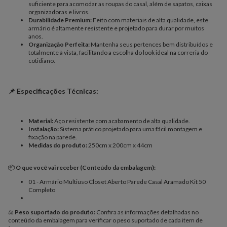
suficiente para acomodar as roupas do casal, além de sapatos, caixas
organizadoras e livros.
Durabilidade Premium:
Feito com materiais de alta qualidade, este
armário é altamente resistente e projetado para durar por muitos
anos.
Organização Perfeita:
Mantenha seus pertences bem distribuídos e
totalmente à vista, facilitando a escolha do look ideal na correria do
cotidiano.
📌 Especificações Técnicas:
Material:
Aço resistente com acabamento de alta qualidade.
Instalação:
Sistema prático projetado para uma fácil montagem e
fixação na parede.
Medidas do produto:
250cm x 200cm x 44cm
📦
O que você vai receber (Conteúdo da embalagem):
01 - Armário Multiuso Closet Aberto Parede Casal Aramado Kit 50
Completo
⚖️
Peso suportado do produto:
Confira as informações detalhadas no
conteúdo da embalagem para verificar o peso suportado de cada item de