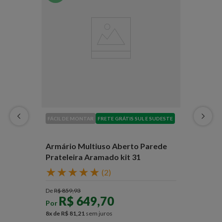
FÁCIL DE MONTAR
FRETE GRÁTIS SUL E SUDESTE
Armário Multiuso Aberto Parede
Prateleira Aramado kit 31
★
★
★
★
★
(
2
)
De
R$
859
,
93
R$
649
,
70
Por
8
x de
R$
81
,
21
sem juros