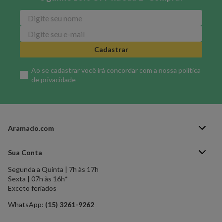
Cadastrar
Ao se cadastrar você irá concordar com a nossa
política
de privacidade
Aramado.com
Blog Aramado.com
Sua Conta
Central de ajuda
Segunda a Quinta | 7h às 17h
Minha Conta
Política de Privacidade
Sexta | 07h às 16h*
Meus pedidos
Exceto feriados
Política de Troca e Devolução
Formas de pagamento
Política de Frete Grátis
WhatsApp:
(15) 3261-9262
Esqueci a senha