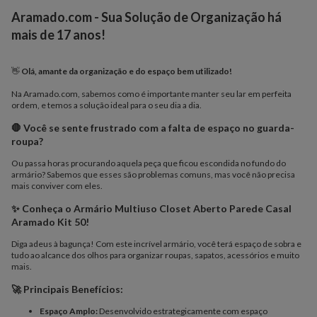
Aramado.com - Sua Solução de Organização há
mais de 17 anos!
👋
Olá, amante da organização e do espaço bem utilizado!
Na Aramado.com, sabemos como é importante manter seu lar em perfeita
ordem, e temos a solução ideal para o seu dia a dia.
🛑 Você se sente frustrado com a falta de espaço no guarda-
roupa?
Ou passa horas procurando aquela peça que ficou escondida no fundo do
armário? Sabemos que esses são problemas comuns, mas você não precisa
mais conviver com eles.
✨ Conheça o Armário Multiuso Closet Aberto Parede Casal
Aramado Kit 50!
Diga adeus à bagunça! Com este incrível armário, você terá espaço de sobra e
tudo ao alcance dos olhos para organizar roupas, sapatos, acessórios e muito
mais.
🚀 Principais Benefícios:
Espaço Amplo:
Desenvolvido estrategicamente com espaço