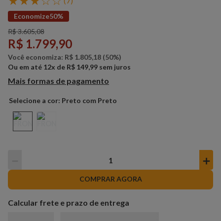
★
★
★
☆
☆
(
7
)
Economize
50%
R$
3
.
605
,
08
R$
1
.
799
,
90
Você economiza:
R$
1
.
805
,
18
(
50%
)
Ou em até
12
x de
R$
149
,
99
sem juros
Mais formas de pagamento
Preto com Preto
－
＋
COMPRAR AGORA
Calcular frete e prazo de entrega