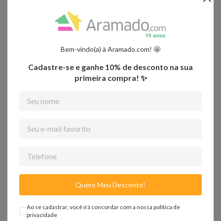
• Economia de Espaço: O design aberto e montado na parede ajuda a
economizar espaço no chão, sendo perfeito para ambientes com espaço
limitado;
• Design Moderno: Seu design aramado estilo industrial confere um toque
moderno e elegante ao ambiente, complementando a decoração;
• Durabilidade: Fabricado com materiais de alta qualidade, este armário é
Bem-vindo(a) à Aramado.com! 🤩
durável e resistente, garantindo uma longa vida útil;
• Versatilidade: As prateleiras ajustáveis permitem que você personalize o
Cadastre-se e ganhe 10% de desconto na sua
armário de acordo com suas necessidades, adaptando-o para diferentes tipos
de roupas e acessórios;
primeira compra! ✨
• Acessibilidade: Tudo o que você precisa está ao alcance das mãos, tornando
o acesso às suas roupas e pertences mais conveniente;
• Organização para Casais: Com espaço suficiente para duas pessoas, este
armário atende às necessidades de casais, proporcionando uma solução
eficaz de organização para ambos.
Detalhes
Quero Meu Desconto!
Ao se cadastrar, você irá concordar com a nossa
política de
privacidade