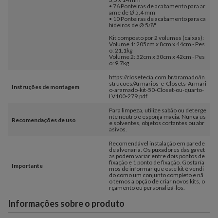
• 76 Ponteiras de acabamento para ar
ame de Ø 5,4 mm
• 10 Ponteiras de acabamento para ca
bideiros de Ø 5/8"
Kit composto por 2 volumes (caixas):
Volume 1: 205cm x 8cm x 44cm - Pes
o: 21,1kg
Volume 2: 52cm x 50cm x 42cm - Pes
o: 9,7kg
https://closetecia.com.br/aramado/in
strucoes/Armarios-e-Closets-Armari
Instruções de montagem
o-aramado-kit-50-Closet-ou-quarto-
LV100-279.pdf
Para limpeza, utilize sabão ou deterge
nte neutro e esponja macia. Nunca us
Recomendações de uso
e solventes, objetos cortantes ou abr
asivos.
Recomendável instalação em parede
de alvenaria. Os puxadores das gavet
as podem variar entre dois pontos de
fixação e 1 ponto de fixação. Gostaría
Importante
mos de informar que este kit é vendi
do como um conjunto completo e nã
o temos a opção de criar novos kits, o
rçamento ou personalizá-los.
Informações sobre o produto