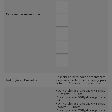
Ferramentas necessárias
Respeite as instruções de montagem
Instruções e Cuidados
e o peso suportado por cada peça para
obter o máximo uso dos produtos.
• 02 Prateleiras aramadas A = 3 cm; L
= 195 cm; P = 40 cm
Peso suportado: 50 Kg de carga distri
buídos cada
• 04 Prateleiras aramadas A = 3 cm; L
= 50 cm; P = 40 cm
Peso suportado: 20 Kg de carga distri