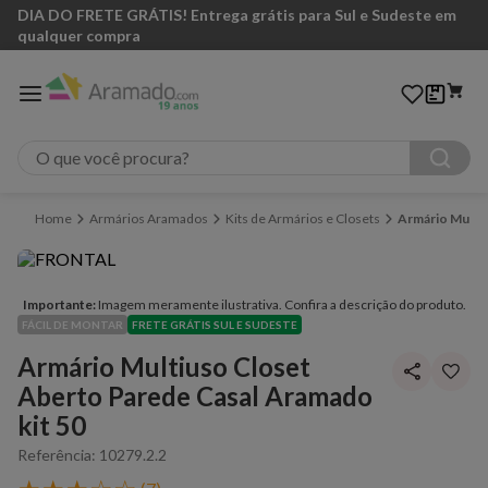
DIA DO FRETE GRÁTIS! Entrega grátis para Sul e Sudeste em
qualquer compra
O que você procura?
Armários Aramados
Kits de Armários e Closets
Armário Multiu
Importante:
Imagem meramente ilustrativa. Confira a descrição do produto.
FÁCIL DE MONTAR
FRETE GRÁTIS SUL E SUDESTE
Armário Multiuso Closet
Aberto Parede Casal Aramado
kit 50
Referência
:
10279.2.2