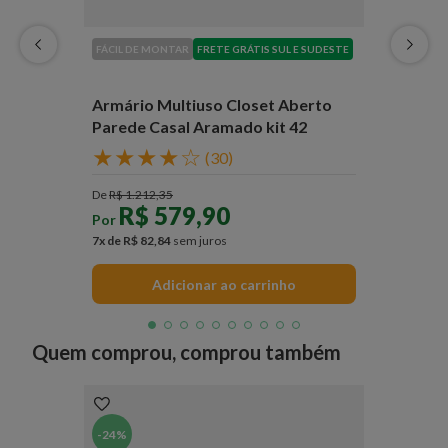
FÁCIL DE MONTAR
FRETE GRÁTIS SUL E SUDESTE
Armário Multiuso Closet Aberto
Parede Casal Aramado kit 42
★
★
★
★
☆
(
30
)
De
R$
1
.
212
,
35
R$
579
,
90
Por
7
x de
R$
82
,
84
sem juros
Adicionar ao carrinho
Quem comprou, comprou também
-
24%