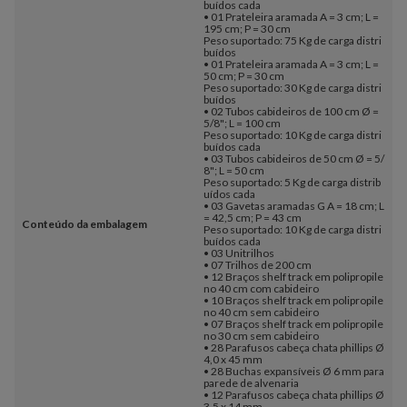
buídos cada
• 01 Prateleira aramada A = 3 cm; L =
195 cm; P = 30 cm
Peso suportado: 75 Kg de carga distri
buídos
• 01 Prateleira aramada A = 3 cm; L =
50 cm; P = 30 cm
Peso suportado: 30 Kg de carga distri
buídos
• 02 Tubos cabideiros de 100 cm Ø =
5/8"; L = 100 cm
Peso suportado: 10 Kg de carga distri
buídos cada
• 03 Tubos cabideiros de 50 cm Ø = 5/
8"; L = 50 cm
Peso suportado: 5 Kg de carga distrib
uídos cada
• 03 Gavetas aramadas G A = 18 cm; L
= 42,5 cm; P = 43 cm
Conteúdo da embalagem
Peso suportado: 10 Kg de carga distri
buídos cada
• 03 Unitrilhos
• 07 Trilhos de 200 cm
• 12 Braços shelf track em polipropile
no 40 cm com cabideiro
• 10 Braços shelf track em polipropile
no 40 cm sem cabideiro
• 07 Braços shelf track em polipropile
no 30 cm sem cabideiro
• 28 Parafusos cabeça chata phillips Ø
4,0 x 45 mm
• 28 Buchas expansíveis Ø 6 mm para
parede de alvenaria
• 12 Parafusos cabeça chata phillips Ø
3,5 x 14 mm