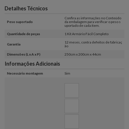
Detalhes Técnicos
Confira as informações no Conteúdo
Peso suportado
da embalagem para verificar o peso s
uportado de cada item.
Quantidade de peças
1 Kit Armário Fácil Completo
12 meses, contra defeitos de fabricaç
Garantia
ão
Dimensões (L x A x P)
250cm x 200cm x 44cm
Informações Adicionais
Necessário montagem
Sim