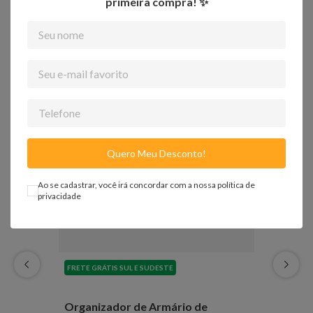
primeira compra! ✨
Quem viu, viu também
-
42%
Quero Meu Desconto!
Ao se cadastrar, você irá concordar com a nossa
política de
privacidade
FRETE GRÁTIS SUL E SUDESTE
Organizador de Armário de