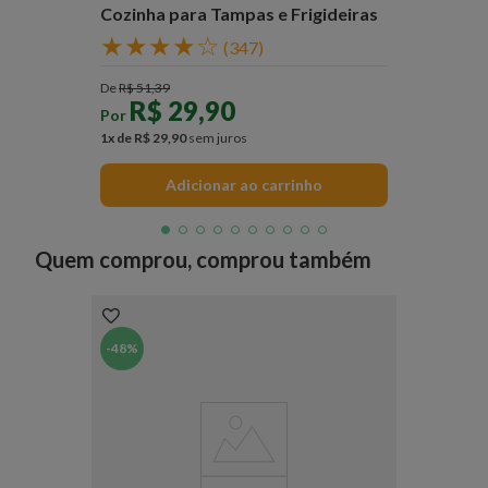
Cozinha para Tampas e Frigideiras
★
★
★
★
☆
(
347
)
De
R$
51
,
39
R$
29
,
90
Por
1
x de
R$
29
,
90
sem juros
Adicionar ao carrinho
Quem comprou, comprou também
-
48%