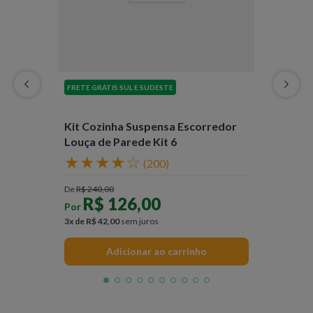
FRETE GRÁTIS SUL E SUDESTE
Kit Cozinha Suspensa Escorredor
Louça de Parede Kit 6
★
★
★
★
☆
(
200
)
De
R$
240
,
00
R$
126
,
00
Por
3
x de
R$
42
,
00
sem juros
Adicionar ao carrinho