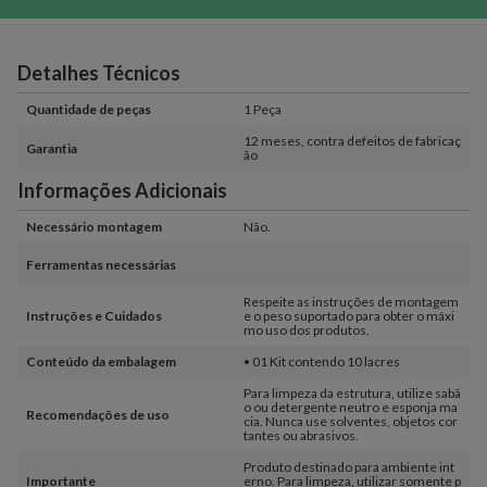
Detalhes Técnicos
Quantidade de peças
1 Peça
12 meses, contra defeitos de fabricaç
Garantia
ão
Informações Adicionais
Necessário montagem
Não.
Ferramentas necessárias
Respeite as instruções de montagem
Instruções e Cuidados
e o peso suportado para obter o máxi
mo uso dos produtos.
Conteúdo da embalagem
• 01 Kit contendo 10 lacres
Para limpeza da estrutura, utilize sabã
o ou detergente neutro e esponja ma
Recomendações de uso
cia. Nunca use solventes, objetos cor
tantes ou abrasivos.
Produto destinado para ambiente int
Importante
erno. Para limpeza, utilizar somente p