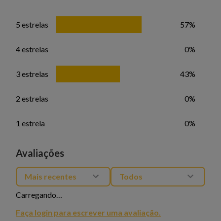
5 estrelas
57%
4 estrelas
0%
3 estrelas
43%
2 estrelas
0%
1 estrela
0%
Avaliações
Mais recentes
Todos
Carregando…
Faça login para escrever uma avaliação.