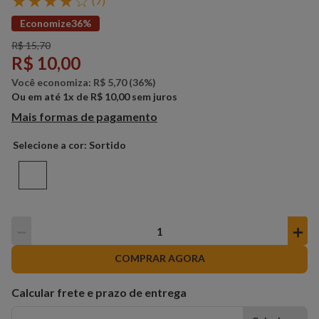
★
★
★
★
☆
(
7
)
Economize
36%
R$
15
,
70
R$
10
,
00
Você economiza:
R$
5
,
70
(
36%
)
Ou em até
1
x de
R$
10
,
00
sem juros
Mais formas de pagamento
Sortido
－
＋
COMPRAR AGORA
Calcular frete e prazo de entrega