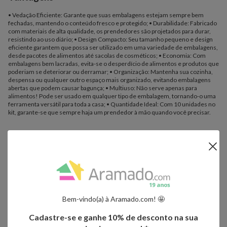
• Vedação Eficiente: Garante que suas embalagens estejam sempre bem
fechadas, mantendo o conteúdo fresco e protegido; • Durabilidade: Fabricado
com materiais de alta qualidade, os prendedores são projetados para durar,
resistindo ao uso diário; • Design Compacto: Seu tamanho pequeno e design
eficiente garantem que possa ser utilizado em uma variedade de embalagens,
desde pacotes de alimentos até sacolas de cosméticos; • Economia: Com
embalagens bem lacradas, evita-se o desperdício de alimentos e produtos que
poderiam se deteriorar ou derramar; • Organização: Mantenha sua cozinha,
despensa ou qualquer outro espaço mais organizado, evitando embalagens
abertas que podem causar bagunça; • Multiuso: Não serve apenas para
alimentos! Pode ser usado em qualquer tipo de embalagem, tornando-o uma
ferramenta versátil para toda a casa; • Quantidade Ideal: Com 10 unidades no
kit, garante-se que sempre haja um prendedor à mão quando você precisar.
Ambientes recomendados para uso
Detalhes
• Cozinha
Importante:
- Os objetos que ambientam as fotos não acompanham o produto.
- Fique atento, nossas cores podem sofrer alterações dependendo do seu
Bem-vindo(a) à Aramado.com! 🤩
monitor.
Cadastre-se e ganhe 10% de desconto na sua