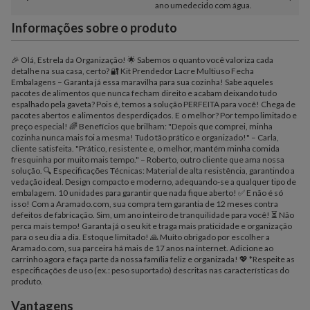
ano umedecido com água.
Informações sobre o produto
🎉 Olá, Estrela da Organização! 🌟 Sabemos o quanto você valoriza cada
detalhe na sua casa, certo? 🔐 Kit Prendedor Lacre Multiuso Fecha
Embalagens – Garanta já essa maravilha para sua cozinha! Sabe aqueles
pacotes de alimentos que nunca fecham direito e acabam deixando tudo
espalhado pela gaveta? Pois é, temos a solução PERFEITA para você! Chega de
pacotes abertos e alimentos desperdiçados. E o melhor? Por tempo limitado e
preço especial! 🌈 Benefícios que brilham: "Depois que comprei, minha
cozinha nunca mais foi a mesma! Tudo tão prático e organizado!" – Carla,
cliente satisfeita. "Prático, resistente e, o melhor, mantém minha comida
fresquinha por muito mais tempo." – Roberto, outro cliente que ama nossa
solução. 🔍 Especificações Técnicas: Material de alta resistência, garantindo a
vedação ideal. Design compacto e moderno, adequando-se a qualquer tipo de
embalagem. 10 unidades para garantir que nada fique aberto! ✅ E não é só
isso! Com a Aramado.com, sua compra tem garantia de 12 meses contra
defeitos de fabricação. Sim, um ano inteiro de tranquilidade para você! ⏳ Não
perca mais tempo! Garanta já o seu kit e traga mais praticidade e organização
para o seu dia a dia. Estoque limitado! 🙏 Muito obrigado por escolher a
Aramado.com, sua parceira há mais de 17 anos na internet. Adicione ao
carrinho agora e faça parte da nossa família feliz e organizada! 💖 *Respeite as
especificações de uso (ex.: peso suportado) descritas nas características do
produto.
Vantagens